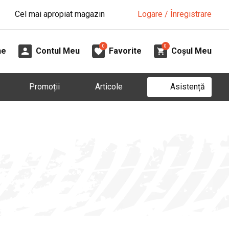
Cel mai apropiat magazin
Logare / Înregistrare
0
0
ne
Contul Meu
Favorite
Coșul Meu
Asistență
Promoții
Articole