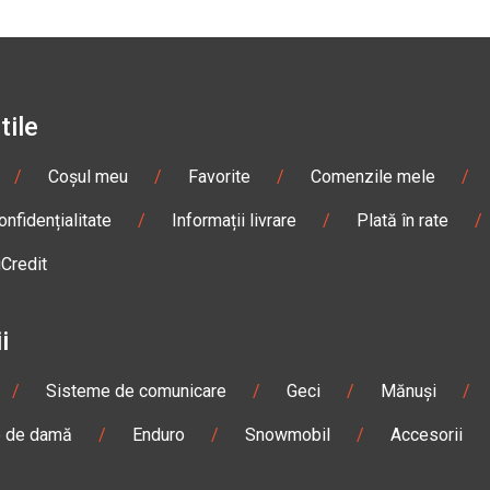
tile
/
Coșul meu
/
Favorite
/
Comenzile mele
/
onfidențialitate
/
Informații livrare
/
Plată în rate
/
iCredit
i
/
Sisteme de comunicare
/
Geci
/
Mănuși
/
e de damă
/
Enduro
/
Snowmobil
/
Accesorii