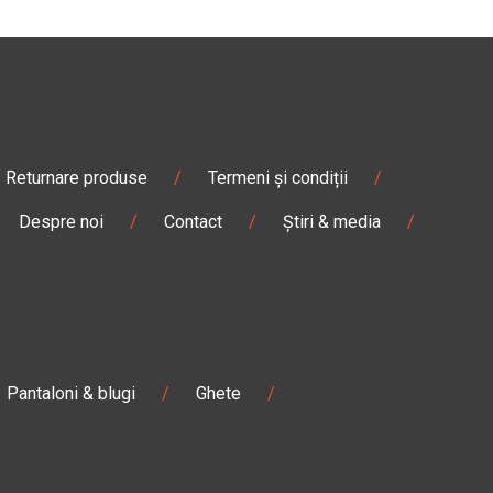
Returnare produse
/
Termeni și condiții
/
Despre noi
/
Contact
/
Știri & media
/
Pantaloni & blugi
/
Ghete
/