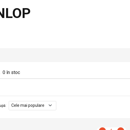
NLOP
,
0
în stoc
upă
: