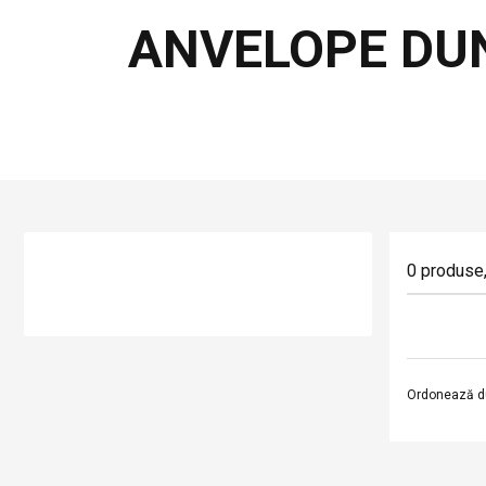
ANVELOPE DU
0
produse
Ordonează d