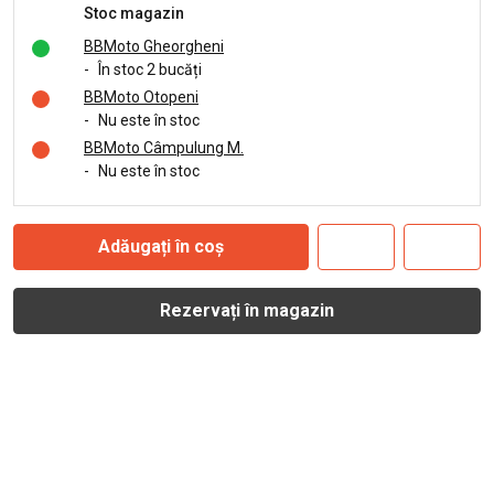
Stoc magazin
BBMoto Gheorgheni
-
În stoc 2 bucăți
BBMoto Otopeni
-
Nu este în stoc
BBMoto Câmpulung M.
-
Nu este în stoc
Adăugați în coș
Rezervați în magazin