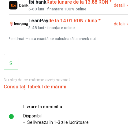
tbi bank
Rate lunare de la 13.88 RON
*
detalii
›
6-60 luni · finanțare 100% online
LeanPay
de la 14.01 RON / lună
*
detalii
›
3-48 luni · finanțare online
* estimat — rata exactă se calculează la check-out
:
S
Nu știți de ce mărime aveți nevoie?
Consultați tabelul de mărimi
Livrare la domiciliu
Disponibil
-
Se livrează în 1-3 zile lucrătoare.