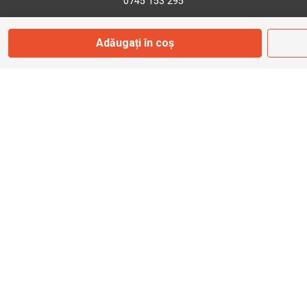
0745 153 295
Adăugați în coș
info@bbmoto.ro
Magazin
Otopeni
Str. Ferme D Nr. 2
Otopeni, Ilfov
Marți - Sâmbătă: 10:00 - 18:00
0755 141 155