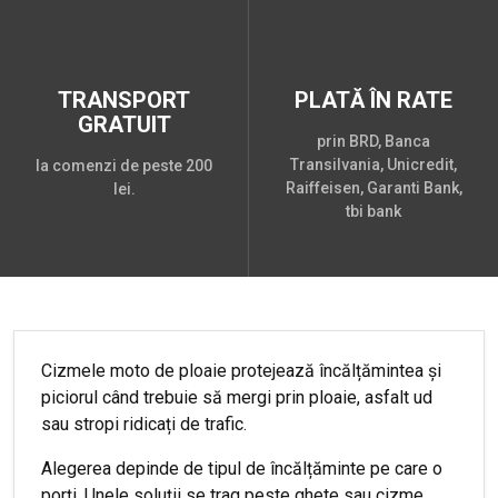
TRANSPORT
PLATĂ ÎN RATE
GRATUIT
prin BRD, Banca
Transilvania, Unicredit,
la comenzi de peste 200
Raiffeisen, Garanti Bank,
lei.
tbi bank
Cizmele moto de ploaie protejează încălțămintea și
piciorul când trebuie să mergi prin ploaie, asfalt ud
sau stropi ridicați de trafic.
Alegerea depinde de tipul de încălțăminte pe care o
porți. Unele soluții se trag peste ghete sau cizme,