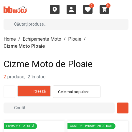
0
0
Home
/
Echipamente Moto
/
Ploaie
/
Cizme Moto Ploaie
Cizme Moto de Ploaie
2
produse
,
2
în stoc
Filtrează
Cele mai populare
LIVRARE GRATUITĂ
COST DE LIVRARE: 20.00 RON