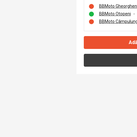
BBMoto Gheorghen
BBMoto Otopeni
-
BBMoto Câmpulung
Adă