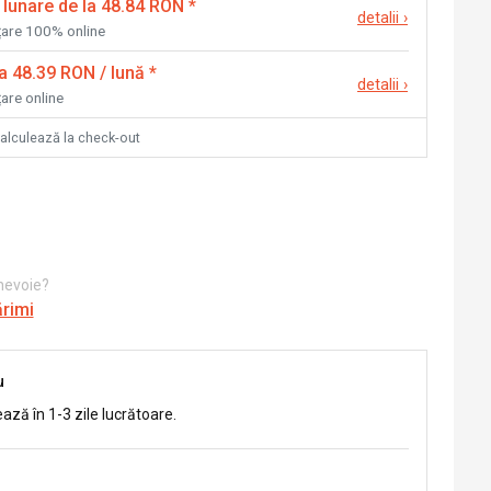
 lunare de la 48.84 RON
*
detalii
›
nțare 100% online
la 48.39 RON / lună
*
detalii
›
țare online
calculează la check-out
 nevoie?
ărimi
u
ează în 1-3 zile lucrătoare.