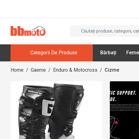
Categorii De Produse
Bărbați
Feme
Home
/
Gaerne
/
Enduro & Motocross
/
Cizme