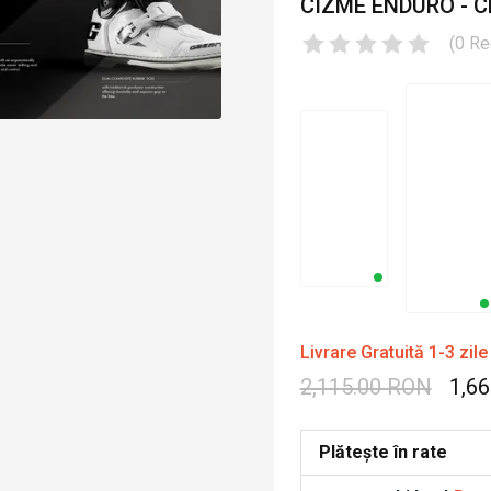
CIZME ENDURO - C
(
0
Re
Livrare Gratuită 1-3 zile
2,115.00 RON
1,6
Plătește în rate