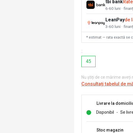
tbi bank
Rate
6-60 luni · fina
LeanPay
de 
3-60 luni · finan
* estimat — rata exactă se 
:
45
Nu știți de ce mărime aveți
Consultați tabelul de m
Livrare la domicili
Disponibil
-
Se livr
Stoc magazin