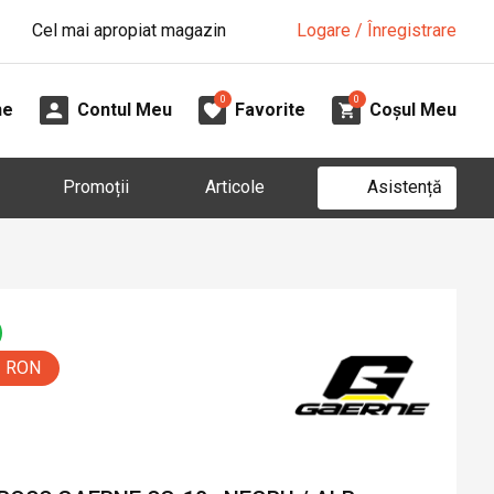
Cel mai apropiat magazin
Logare / Înregistrare
0
0
ne
Contul Meu
Favorite
Coșul Meu
Asistență
Promoții
Articole
0 RON