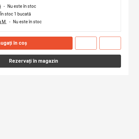
i
-
Nu este în stoc
În stoc 1 bucată
 M.
-
Nu este în stoc
ugați în coș
Rezervați în magazin