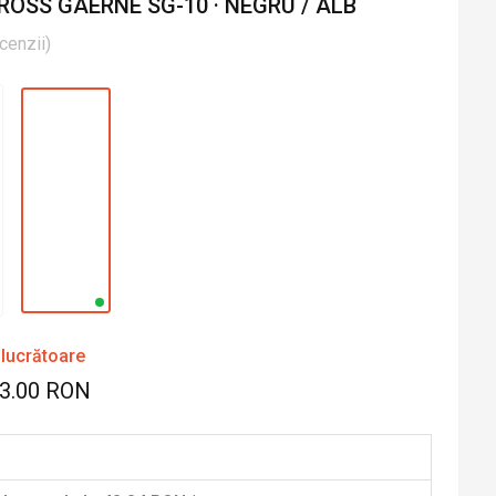
ROSS GAERNE SG-10 · NEGRU / ALB
cenzii
)
 lucrătoare
63.00 RON