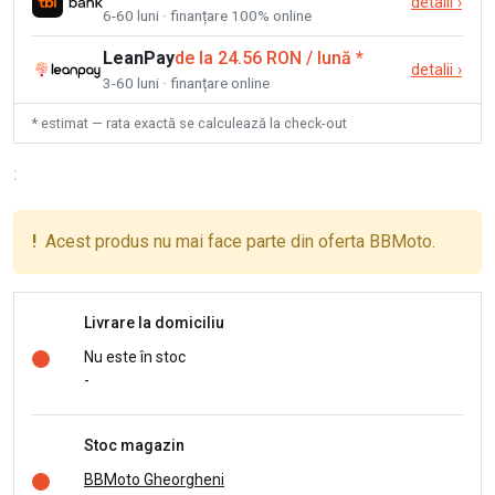
detalii
›
6-60 luni · finanțare 100% online
LeanPay
de la 24.56 RON / lună
*
detalii
›
3-60 luni · finanțare online
* estimat — rata exactă se calculează la check-out
:
!
Acest produs nu mai face parte din oferta BBMoto.
Livrare la domiciliu
Nu este în stoc
-
Stoc magazin
BBMoto Gheorgheni