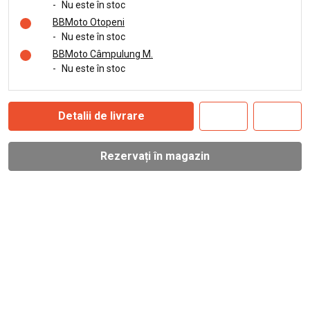
-
Nu este în stoc
BBMoto Otopeni
-
Nu este în stoc
BBMoto Câmpulung M.
-
Nu este în stoc
Detalii de livrare
Rezervați în magazin