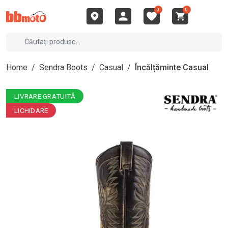
0
0
Home
/
Sendra Boots
/
Casual
/
Încălțăminte Casual
LIVRARE GRATUITĂ
LICHIDARE