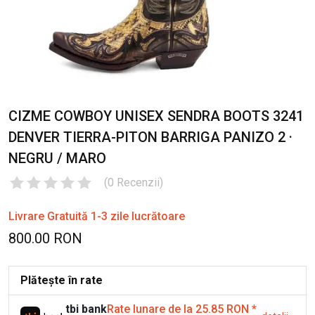
CIZME COWBOY UNISEX SENDRA BOOTS 3241
DENVER TIERRA-PITON BARRIGA PANIZO 2 ·
NEGRU / MARO
(
0
Recenzii
)
Livrare Gratuită 1-3 zile lucrătoare
800.00 RON
Plătește în rate
tbi bank
Rate lunare de la 25.85 RON
*