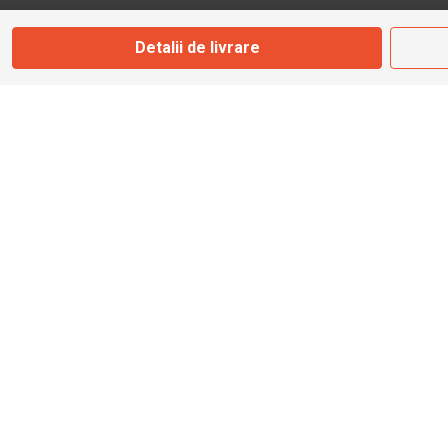
Marți - Sâmbătă: 09:00 - 17:00
Detalii de livrare
0745 153 295
info@bbmoto.ro
Magazin
Otopeni
Str. Ferme D Nr. 2
Otopeni, Ilfov
Marți - Sâmbătă: 10:00 - 18:00