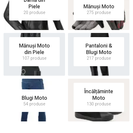
Piele
Mănuși Moto
20 produse
275 produse
Mănuși Moto
Pantaloni &
din Piele
Blugi Moto
107 produse
217 produse
Încălțăminte
Blugi Moto
Moto
54 produse
130 produse