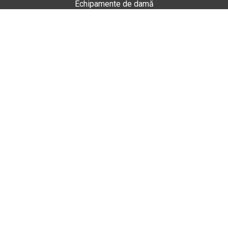
Echipamente de damă
Enduro
Snowmobil
Accesorii
Magazin
Gheorgheni
Str. Nicolae Bălcescu Nr. 100
Gheorgheni, Harghita
Marți - Sâmbătă: 09:00 - 17:00