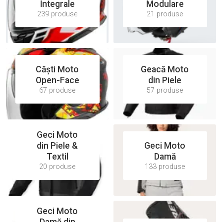
Integrale
Modulare
239 produse
21 produse
Căști Moto
Geacă Moto
Open-Face
din Piele
67 produse
57 produse
Geci Moto
din Piele &
Geci Moto
Textil
Damă
20 produse
133 produse
Geci Moto
Damă din