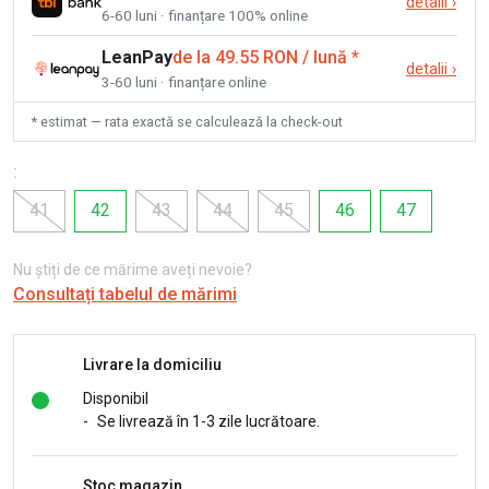
detalii
›
6-60 luni · finanțare 100% online
LeanPay
de la 49.55 RON / lună
*
detalii
›
3-60 luni · finanțare online
* estimat — rata exactă se calculează la check-out
:
41
42
43
44
45
46
47
Nu știți de ce mărime aveți nevoie?
Consultați tabelul de mărimi
Livrare la domiciliu
Disponibil
-
Se livrează în 1-3 zile lucrătoare.
Stoc magazin