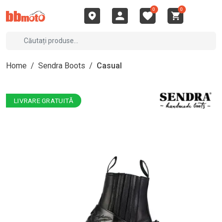
0
0
Home
/
Sendra Boots
/
Casual
LIVRARE GRATUITĂ