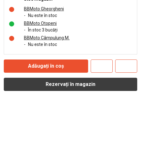
BBMoto Gheorgheni
-
Nu este în stoc
BBMoto Otopeni
-
În stoc 3 bucăți
BBMoto Câmpulung M.
-
Nu este în stoc
Adăugați în coș
Rezervați în magazin