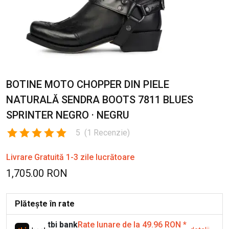
BOTINE MOTO CHOPPER DIN PIELE
NATURALĂ SENDRA BOOTS 7811 BLUES
SPRINTER NEGRO · NEGRU
5
(
1
Recenzie
)
Livrare Gratuită 1-3 zile lucrătoare
1,705.00 RON
Plătește în rate
tbi bank
Rate lunare de la 49.96 RON
*