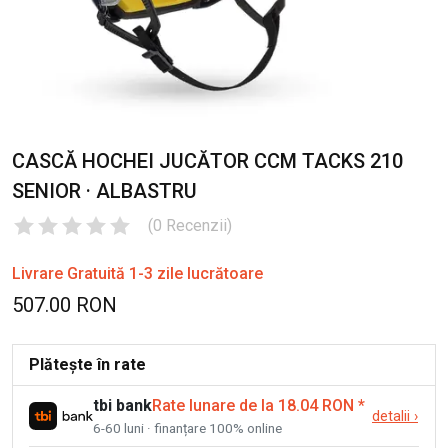
CASCĂ HOCHEI JUCĂTOR CCM TACKS 210
SENIOR · ALBASTRU
(
0
Recenzii
)
Livrare Gratuită 1-3 zile lucrătoare
507.00 RON
Plătește în rate
tbi bank
Rate lunare de la 18.04 RON
*
detalii
›
6-60 luni · finanțare 100% online