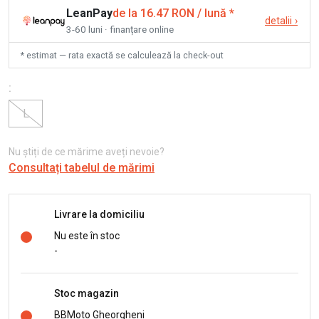
LeanPay
de la 16.47 RON / lună
*
detalii
›
3-60 luni · finanțare online
* estimat — rata exactă se calculează la check-out
:
L
Nu știți de ce mărime aveți nevoie?
Consultați tabelul de mărimi
Livrare la domiciliu
Nu este în stoc
-
Stoc magazin
BBMoto Gheorgheni