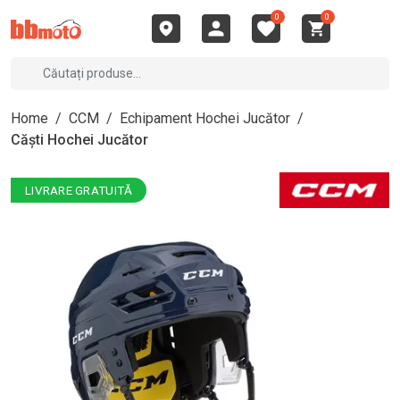
0
0
Home
/
CCM
/
Echipament Hochei Jucător
/
Căști Hochei Jucător
LIVRARE GRATUITĂ