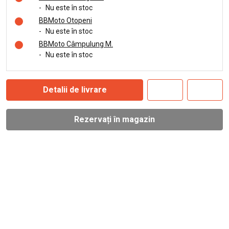
-
Nu este în stoc
BBMoto Otopeni
-
Nu este în stoc
BBMoto Câmpulung M.
-
Nu este în stoc
Detalii de livrare
Rezervați în magazin