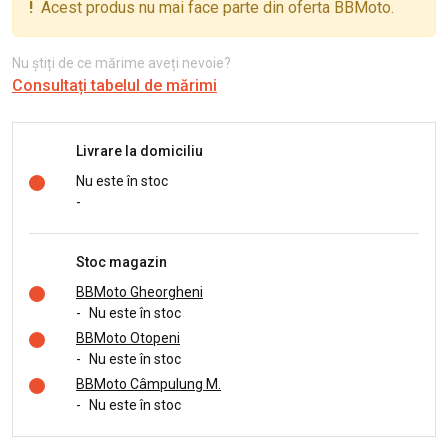
!
Acest produs nu mai face parte din oferta BBMoto.
Nu știți de ce mărime aveți nevoie?
Consultați tabelul de mărimi
Livrare la domiciliu
Nu este în stoc
-
Stoc magazin
BBMoto Gheorgheni
-
Nu este în stoc
BBMoto Otopeni
-
Nu este în stoc
BBMoto Câmpulung M.
-
Nu este în stoc