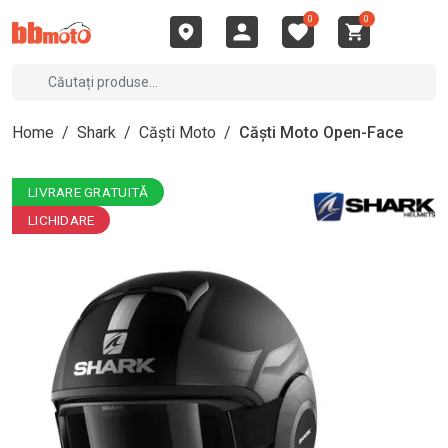
0
0
Home
/
Shark
/
Căști Moto
/
Căști Moto Open-Face
LIVRARE GRATUITĂ
LICHIDARE