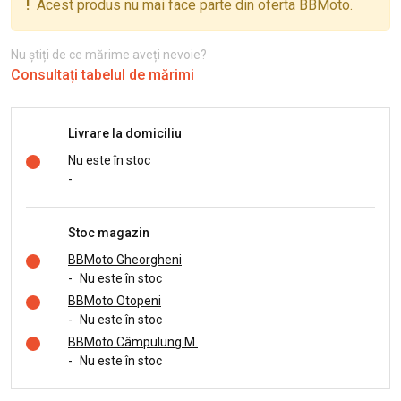
!
Acest produs nu mai face parte din oferta BBMoto.
Nu știți de ce mărime aveți nevoie?
Consultați tabelul de mărimi
Livrare la domiciliu
Nu este în stoc
-
Stoc magazin
BBMoto Gheorgheni
-
Nu este în stoc
BBMoto Otopeni
-
Nu este în stoc
BBMoto Câmpulung M.
-
Nu este în stoc