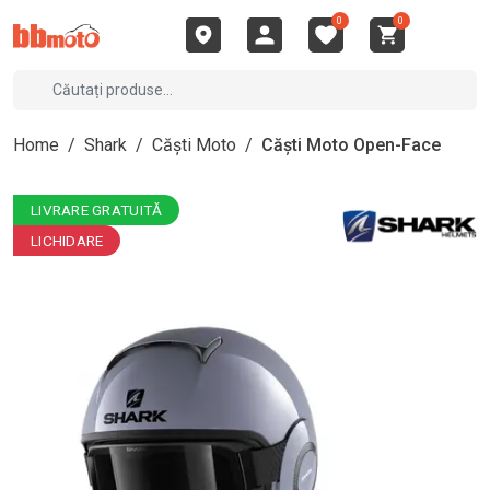
0
0
Home
/
Shark
/
Căști Moto
/
Căști Moto Open-Face
LIVRARE GRATUITĂ
LICHIDARE