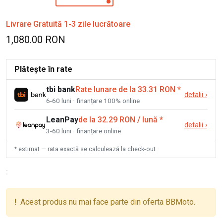
Livrare Gratuită 1-3 zile lucrătoare
1,080.00 RON
Plătește în rate
tbi bank
Rate lunare de la 33.31 RON
*
detalii
›
6-60 luni · finanțare 100% online
LeanPay
de la 32.29 RON / lună
*
detalii
›
3-60 luni · finanțare online
* estimat — rata exactă se calculează la check-out
:
!
Acest produs nu mai face parte din oferta BBMoto.