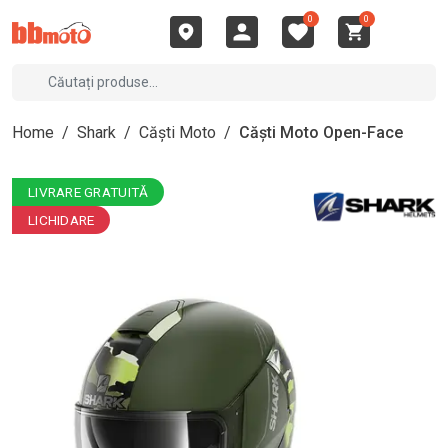
0
0
Home
/
Shark
/
Căști Moto
/
Căști Moto Open-Face
LIVRARE GRATUITĂ
LICHIDARE