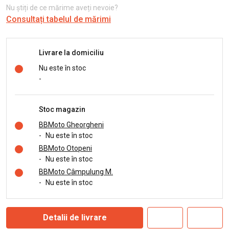
Nu știți de ce mărime aveți nevoie?
Consultați tabelul de mărimi
Livrare la domiciliu
Nu este în stoc
-
Stoc magazin
BBMoto Gheorgheni
-
Nu este în stoc
BBMoto Otopeni
-
Nu este în stoc
BBMoto Câmpulung M.
-
Nu este în stoc
Detalii de livrare