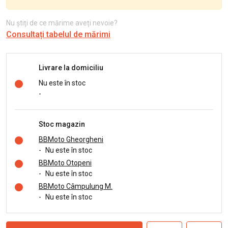
Nu știți de ce mărime aveți nevoie?
Consultați tabelul de mărimi
Livrare la domiciliu
Nu este în stoc
-
Stoc magazin
BBMoto Gheorgheni
-
Nu este în stoc
BBMoto Otopeni
-
Nu este în stoc
BBMoto Câmpulung M.
-
Nu este în stoc