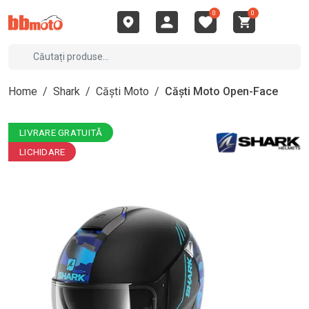
0
0
Home
/
Shark
/
Căști Moto
/
Căști Moto Open-Face
LIVRARE GRATUITĂ
LICHIDARE