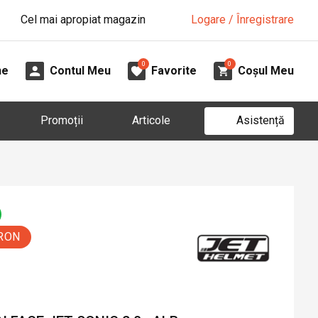
Cel mai apropiat magazin
Logare / Înregistrare
0
0
ne
Contul Meu
Favorite
Coșul Meu
Asistență
Promoții
Articole
 RON