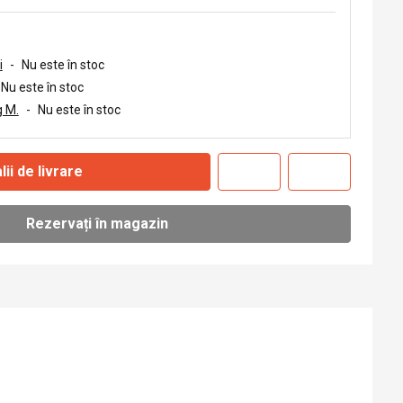
i
-
Nu este în stoc
Nu este în stoc
 M.
-
Nu este în stoc
lii de livrare
Rezervați în magazin