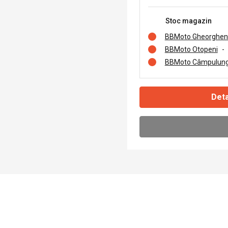
Stoc magazin
BBMoto Gheorghen
BBMoto Otopeni
-
BBMoto Câmpulung
Deta