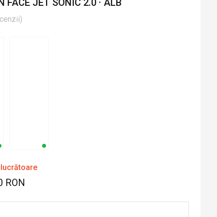
FACE JET SONIC 2.0 · ALB
cenzii
)
 lucrătoare
0 RON