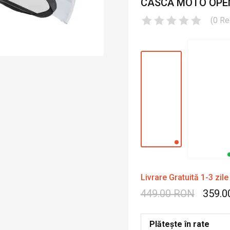
CASCĂ MOTO OPEN 
(
0
Re
Livrare Gratuită 1-3 zile
449.00 RON
359.0
Plătește în rate