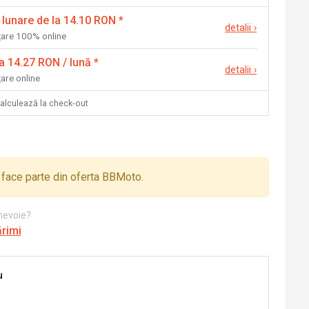
 lunare de la 14.10 RON
*
detalii
›
nțare 100% online
la 14.27 RON / lună
*
detalii
›
țare online
calculează la check-out
face parte din oferta BBMoto.
 nevoie?
ărimi
u