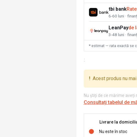
tbi bank
Rate
6-60 luni · fina
LeanPay
de 
3-48 luni · finan
* estimat — rata exactă se 
:
!
Acest produs nu mai 
Nu știți de ce mărime aveți
Consultați tabelul de m
Livrare la domicili
Nu este în stoc