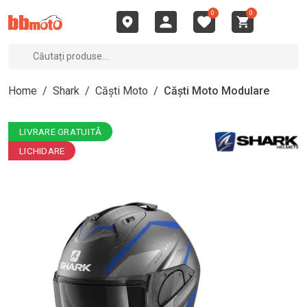
0
0
Home
/
Shark
/
Căști Moto
/
Căști Moto Modulare
LIVRARE GRATUITĂ
LICHIDARE