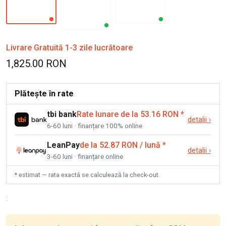
Livrare Gratuită 1-3 zile lucrătoare
1,825.00 RON
Plătește în rate
tbi bank
Rate lunare de la 53.16 RON
*
detalii
›
6-60 luni · finanțare 100% online
LeanPay
de la 52.87 RON / lună
*
detalii
›
3-60 luni · finanțare online
* estimat — rata exactă se calculează la check-out
: