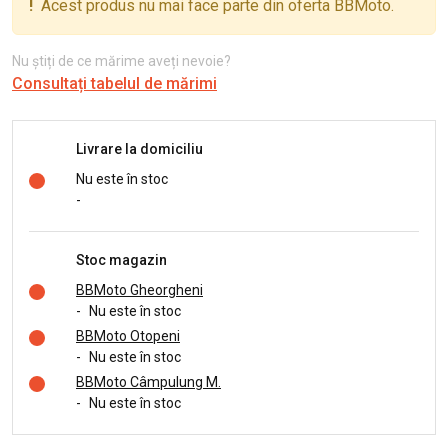
!
Acest produs nu mai face parte din oferta BBMoto.
Nu știți de ce mărime aveți nevoie?
Consultați tabelul de mărimi
Livrare la domiciliu
Nu este în stoc
-
Stoc magazin
BBMoto Gheorgheni
-
Nu este în stoc
BBMoto Otopeni
-
Nu este în stoc
BBMoto Câmpulung M.
-
Nu este în stoc