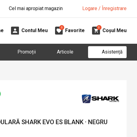
Cel mai apropiat magazin
Logare / Înregistrare
0
0
ne
Contul Meu
Favorite
Coșul Meu
Asistență
Promoții
Articole
LARĂ SHARK EVO ES BLANK · NEGRU