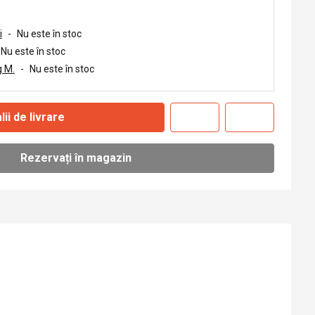
i
-
Nu este în stoc
Nu este în stoc
 M.
-
Nu este în stoc
lii de livrare
Rezervați în magazin