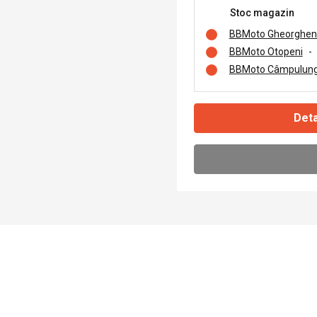
Stoc magazin
BBMoto Gheorghen
BBMoto Otopeni
-
BBMoto Câmpulung
Deta