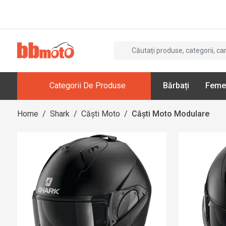
Categorii De Produse
Bărbați
Feme
Home
/
Shark
/
Căști Moto
/
Căști Moto Modulare