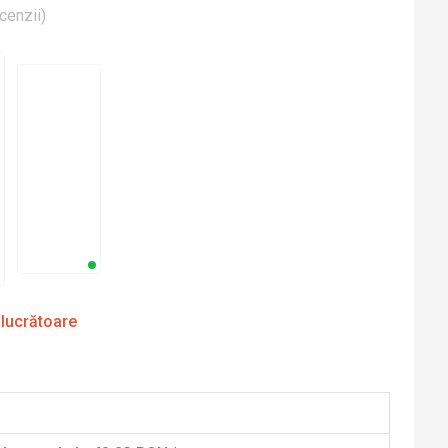
cenzii
)
 lucrătoare