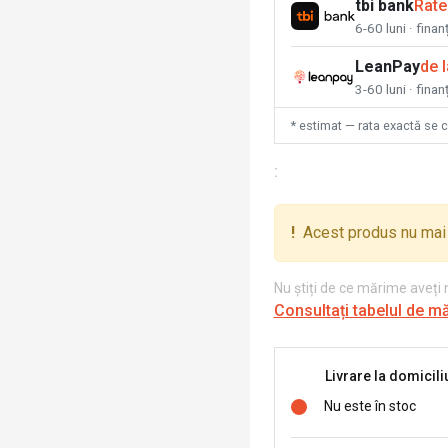
tbi bank
Rate
6-60 luni · fina
LeanPay
de 
3-60 luni · finan
* estimat — rata exactă se 
:
!
Acest produs nu mai 
Nu știți de ce mărime aveți
Consultați tabelul de m
Livrare la domicili
Nu este în stoc