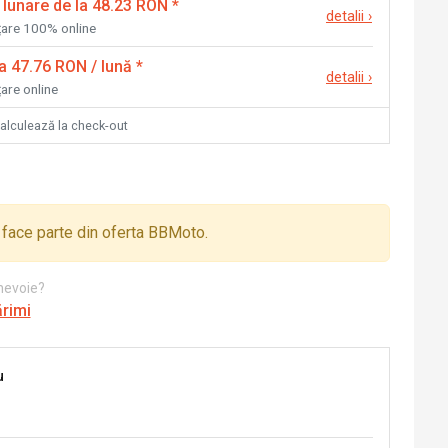
 lunare de la 48.23 RON
*
detalii
›
nțare 100% online
la 47.76 RON / lună
*
detalii
›
țare online
calculează la check-out
face parte din oferta BBMoto.
 nevoie?
ărimi
u