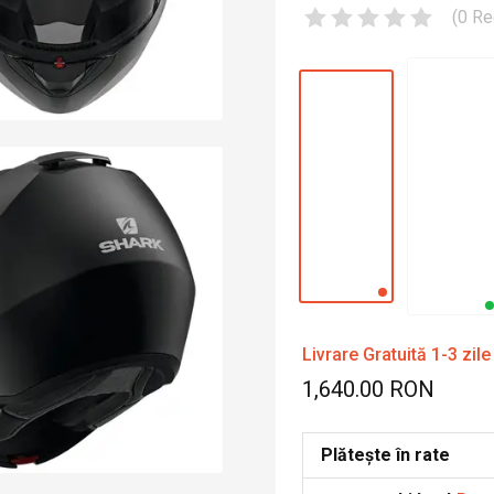
(
0
Re
Livrare Gratuită 1-3 zile
1,640.00 RON
Plătește în rate