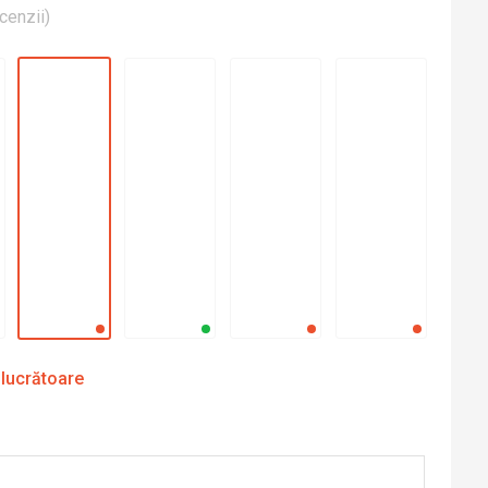
cenzii
)
 lucrătoare