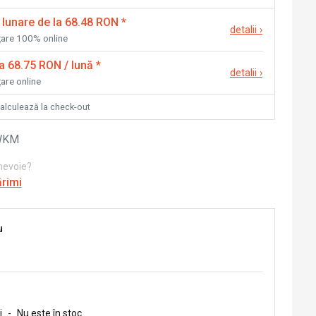
 lunare de la 68.48 RON
*
detalii
›
nțare 100% online
la 68.75 RON / lună
*
detalii
›
țare online
calculează la check-out
WKM
 nevoie?
ărimi
u
i
-
Nu este în stoc