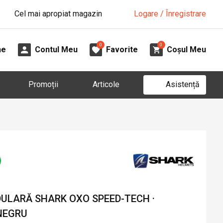
Cel mai apropiat magazin
Logare / Înregistrare
0
0
ne
Contul Meu
Favorite
Coșul Meu
Asistență
Promoții
Articole
LARĂ SHARK OXO SPEED-TECH ·
 NEGRU