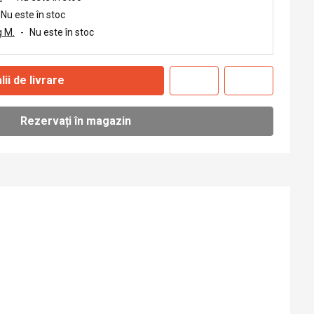
Nu este în stoc
 M.
-
Nu este în stoc
lii de livrare
Rezervați în magazin