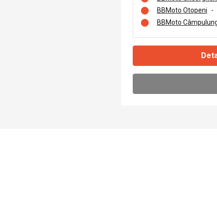
BBMoto Otopeni
-
BBMoto Câmpulung
Deta