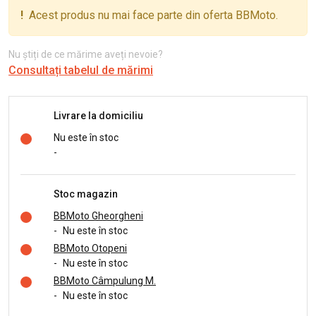
!
Acest produs nu mai face parte din oferta BBMoto.
Nu știți de ce mărime aveți nevoie?
Consultați tabelul de mărimi
Livrare la domiciliu
Nu este în stoc
-
Stoc magazin
BBMoto Gheorgheni
-
Nu este în stoc
BBMoto Otopeni
-
Nu este în stoc
BBMoto Câmpulung M.
-
Nu este în stoc