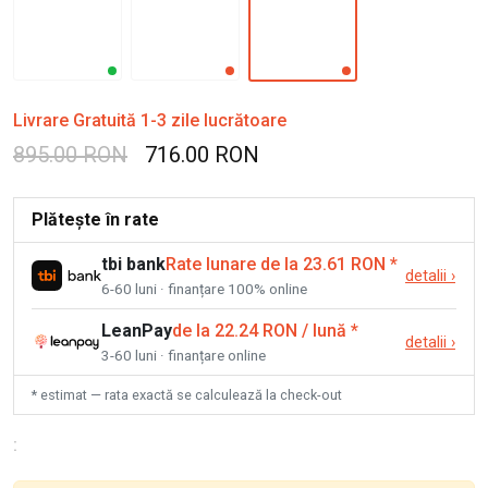
Livrare Gratuită 1-3 zile lucrătoare
895.00 RON
716.00 RON
Plătește în rate
tbi bank
Rate lunare de la 23.61 RON
*
detalii
›
6-60 luni · finanțare 100% online
LeanPay
de la 22.24 RON / lună
*
detalii
›
3-60 luni · finanțare online
* estimat — rata exactă se calculează la check-out
: