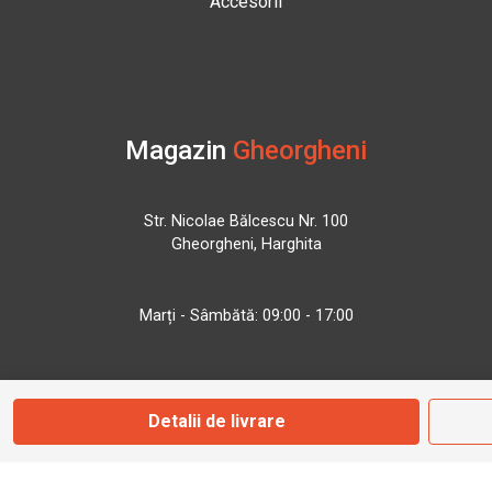
Accesorii
Magazin
Gheorgheni
Str. Nicolae Bălcescu Nr. 100
Gheorgheni, Harghita
Marți - Sâmbătă: 09:00 - 17:00
0745 153 295
Detalii de livrare
info@bbmoto.ro