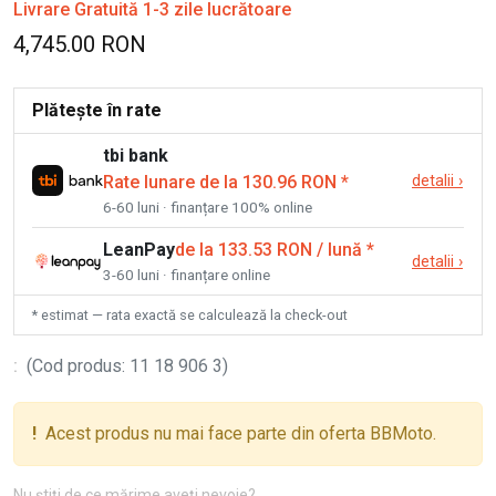
Livrare Gratuită 1-3 zile lucrătoare
4,745.00 RON
Plătește în rate
tbi bank
Rate lunare de la 130.96 RON
*
detalii
›
6-60 luni · finanțare 100% online
LeanPay
de la 133.53 RON / lună
*
detalii
›
3-60 luni · finanțare online
* estimat — rata exactă se calculează la check-out
:
(
Cod produs
:
11 18 906 3
)
!
Acest produs nu mai face parte din oferta BBMoto.
Nu știți de ce mărime aveți nevoie?