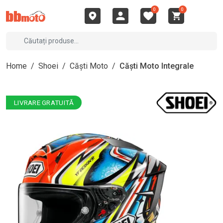
0
0
Home
/
Shoei
/
Căști Moto
/
Căști Moto Integrale
LIVRARE GRATUITĂ