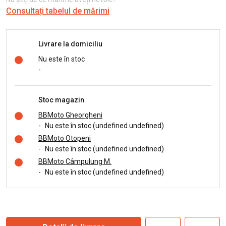
Consultați tabelul de mărimi
Livrare la domiciliu
Nu este în stoc
-
Stoc magazin
BBMoto Gheorgheni
-
Nu este în stoc (undefined undefined)
BBMoto Otopeni
-
Nu este în stoc (undefined undefined)
BBMoto Câmpulung M.
-
Nu este în stoc (undefined undefined)