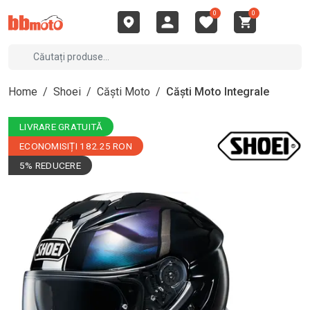
0
0
Home
/
Shoei
/
Căști Moto
/
Căști Moto Integrale
LIVRARE GRATUITĂ
ECONOMISIȚI 182.25 RON
5% REDUCERE