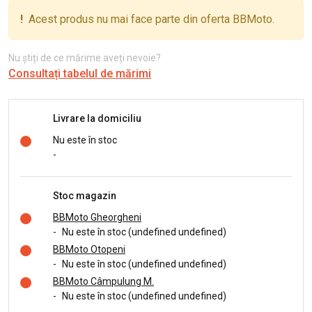
!
Acest produs nu mai face parte din oferta BBMoto.
Nu știți de ce mărime aveți nevoie?
Consultați tabelul de mărimi
Livrare la domiciliu
Nu este în stoc
-
Stoc magazin
BBMoto Gheorgheni
-
Nu este în stoc (undefined undefined)
BBMoto Otopeni
-
Nu este în stoc (undefined undefined)
BBMoto Câmpulung M.
-
Nu este în stoc (undefined undefined)