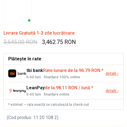
Livrare Gratuită 1-3 zile lucrătoare
3,645.00 RON
3,462.75 RON
Plătește în rate
tbi bank
Rate lunare de la 96.79 RON
*
detalii
›
6-60 luni · finanțare 100% online
LeanPay
de la 98.11 RON / lună
*
detalii
›
3-60 luni · finanțare online
* estimat — rata exactă se calculează la check-out
:
(
Cod produs
:
11 20 108 2
)