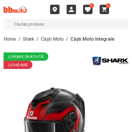
0
0
Home
/
Shark
/
Căști Moto
/
Căști Moto Integrale
LIVRARE GRATUITĂ
LICHIDARE