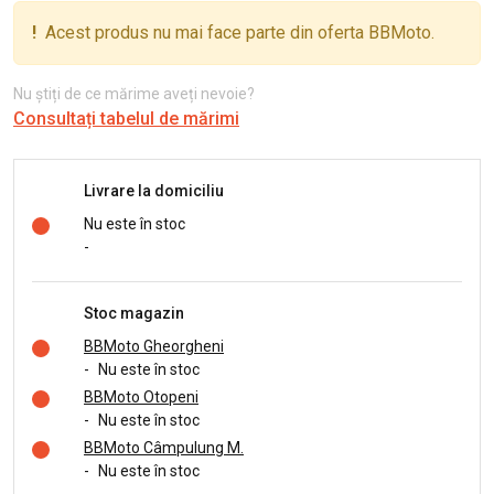
!
Acest produs nu mai face parte din oferta BBMoto.
Nu știți de ce mărime aveți nevoie?
Consultați tabelul de mărimi
Livrare la domiciliu
Nu este în stoc
-
Stoc magazin
BBMoto Gheorgheni
-
Nu este în stoc
BBMoto Otopeni
-
Nu este în stoc
BBMoto Câmpulung M.
-
Nu este în stoc