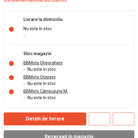
Livrare la domiciliu
Nu este în stoc
-
Stoc magazin
BBMoto Gheorgheni
-
Nu este în stoc
BBMoto Otopeni
-
Nu este în stoc
BBMoto Câmpulung M.
-
Nu este în stoc
Detalii de livrare
Rezervați în magazin