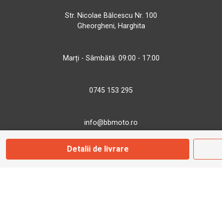
Str. Nicolae Bălcescu Nr. 100
Gheorgheni, Harghita
Marți - Sâmbătă: 09:00 - 17:00
0745 153 295
info@bbmoto.ro
Detalii de livrare
Magazin
Otopeni
Str. Ferme D Nr. 2