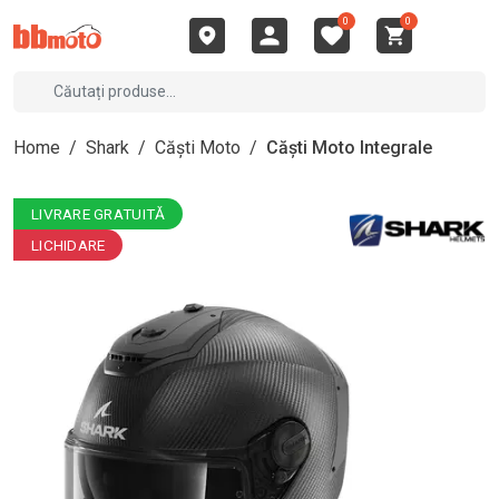
0
0
Home
/
Shark
/
Căști Moto
/
Căști Moto Integrale
LIVRARE GRATUITĂ
LICHIDARE