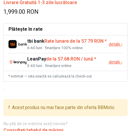
Livrare Gratuită 1-3 zile lucrătoare
1,999.00 RON
Plătește în rate
tbi bank
Rate lunare de la 57.79 RON
*
detalii
›
6-60 luni · finanțare 100% online
LeanPay
de la 57.68 RON / lună
*
detalii
›
3-60 luni · finanțare online
* estimat — rata exactă se calculează la check-out
:
!
Acest produs nu mai face parte din oferta BBMoto.
Nu știți de ce mărime aveți nevoie?
Consultați tabelul de mărimi