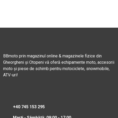
BBmoto prin magazinul online & magazinele fizice din
Gheorgheni și Otopeni vă oferă echipamente moto, accesorii
moto și piese de schimb pentru motociclete, snowmobile,
ATV-uri!
+40 745 153 295
Marți - Sâmbătă: 09:00 - 17:00