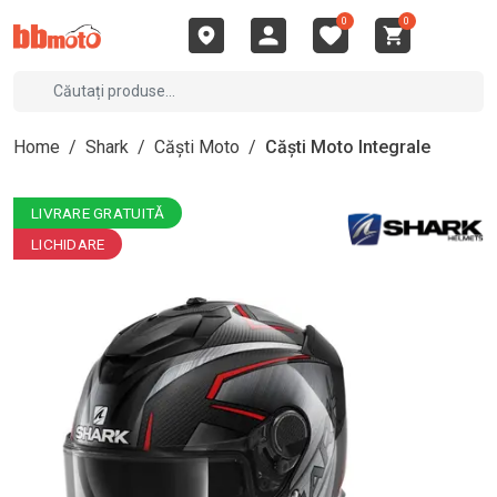
0
0
Home
/
Shark
/
Căști Moto
/
Căști Moto Integrale
LIVRARE GRATUITĂ
LICHIDARE