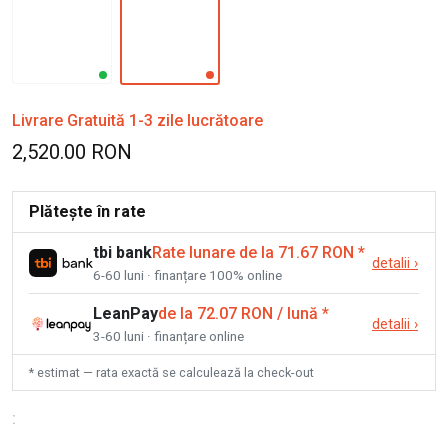
Livrare Gratuită 1-3 zile lucrătoare
2,520.00 RON
Plătește în rate
tbi bank
Rate lunare de la 71.67 RON
*
detalii
›
6-60 luni · finanțare 100% online
LeanPay
de la 72.07 RON / lună
*
detalii
›
3-60 luni · finanțare online
* estimat — rata exactă se calculează la check-out
: