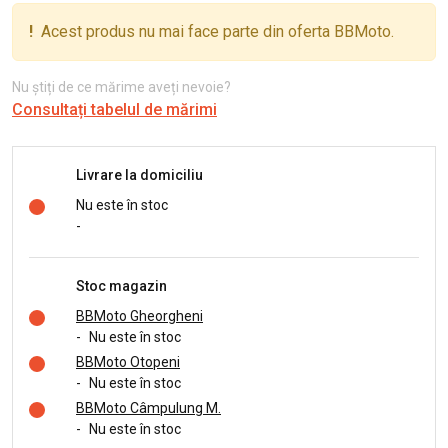
!
Acest produs nu mai face parte din oferta BBMoto.
Nu știți de ce mărime aveți nevoie?
Consultați tabelul de mărimi
Livrare la domiciliu
Nu este în stoc
-
Stoc magazin
BBMoto Gheorgheni
-
Nu este în stoc
BBMoto Otopeni
-
Nu este în stoc
BBMoto Câmpulung M.
-
Nu este în stoc