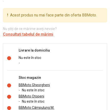
:
!
Acest produs nu mai face parte din oferta BBMoto.
Nu știți de ce mărime aveți nevoie?
Consultați tabelul de mărimi
Livrare la domiciliu
Nu este în stoc
-
Stoc magazin
BBMoto Gheorgheni
-
Nu este în stoc
BBMoto Otopeni
-
Nu este în stoc
BBMoto Câmpulung M.