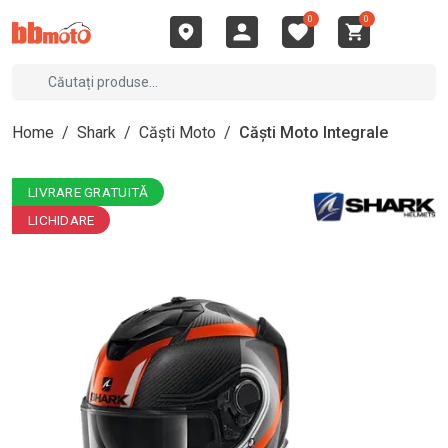
0
0
Home
/
Shark
/
Căști Moto
/
Căști Moto Integrale
LIVRARE GRATUITĂ
LICHIDARE