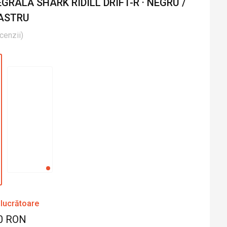
RALĂ SHARK RIDILL DRIFT-R · NEGRU /
BASTRU
cenzii
)
 lucrătoare
0 RON