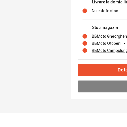
Livrare la domicili
Nu este în stoc
Stoc magazin
BBMoto Gheorghen
BBMoto Otopeni
-
BBMoto Câmpulung
Deta