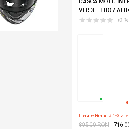
CASCĂ MOTO INTEG
VERDE FLUO / AL
(
0
Re
Livrare Gratuită 1-3 zile
895.00 RON
716.0