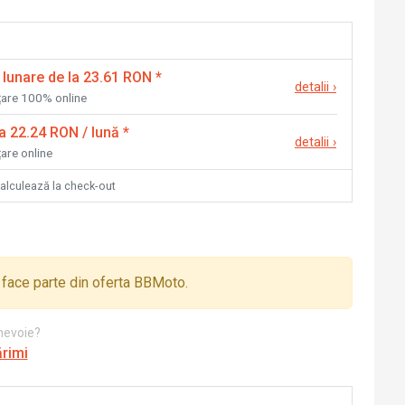
 lunare de la 23.61 RON
*
detalii
›
nțare 100% online
la 22.24 RON / lună
*
detalii
›
țare online
calculează la check-out
face parte din oferta BBMoto.
 nevoie?
ărimi