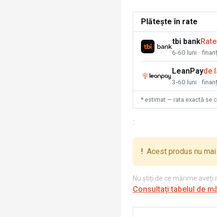
Plătește în rate
tbi bank
Rate
6-60 luni · fina
LeanPay
de 
3-60 luni · finan
* estimat — rata exactă se 
:
!
Acest produs nu mai 
Nu știți de ce mărime aveți
Consultați tabelul de m