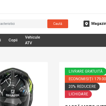
Magazi
Caută
Vehicule
i
Copii
ATV
LIVRARE GRATUITĂ
ECONOMISIȚI 179.0
20% REDUCERE
LICHIDARE