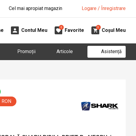
Cel mai apropiat magazin
Logare / Înregistrare
0
0
ne
Contul Meu
Favorite
Coșul Meu
Asistență
Promoții
Articole
0 RON