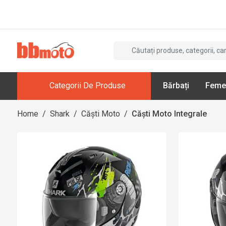
Categorii De Produse
Bărbați
Feme
Home
/
Shark
/
Căști Moto
/
Căști Moto Integrale