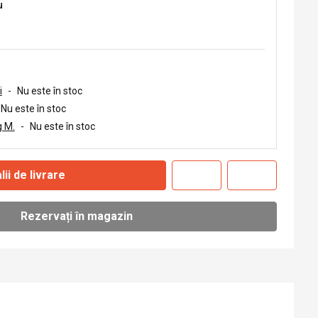
u
i
-
Nu este în stoc
Nu este în stoc
 M.
-
Nu este în stoc
lii de livrare
Rezervați în magazin