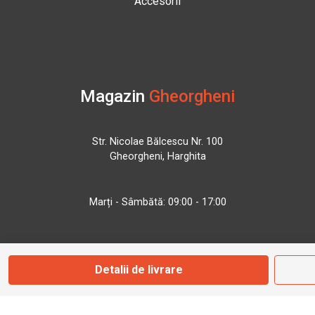
Accesorii
Magazin
Gheorgheni
Str. Nicolae Bălcescu Nr. 100
Gheorgheni, Harghita
Marți - Sâmbătă: 09:00 - 17:00
0745 153 295
Detalii de livrare
info@bbmoto.ro