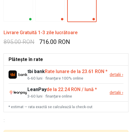
Livrare Gratuită 1-3 zile lucrătoare
895.00 RON
716.00 RON
Plătește în rate
tbi bank
Rate lunare de la 23.61 RON
*
detalii
›
6-60 luni · finanțare 100% online
LeanPay
de la 22.24 RON / lună
*
detalii
›
3-60 luni · finanțare online
* estimat — rata exactă se calculează la check-out
: