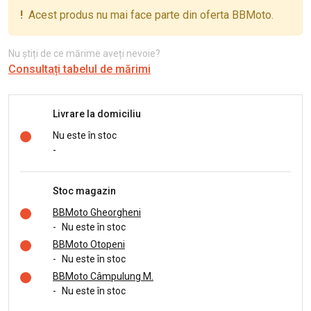
!
Acest produs nu mai face parte din oferta BBMoto.
Nu știți de ce mărime aveți nevoie?
Consultați tabelul de mărimi
Livrare la domiciliu
Nu este în stoc
-
Stoc magazin
BBMoto Gheorgheni
-
Nu este în stoc
BBMoto Otopeni
-
Nu este în stoc
BBMoto Câmpulung M.
-
Nu este în stoc