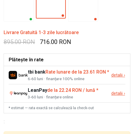
Livrare Gratuită 1-3 zile lucrătoare
895.00 RON
716.00 RON
Plătește în rate
tbi bank
Rate lunare de la 23.61 RON
*
detalii
›
6-60 luni · finanțare 100% online
LeanPay
de la 22.24 RON / lună
*
detalii
›
3-60 luni · finanțare online
* estimat — rata exactă se calculează la check-out
: