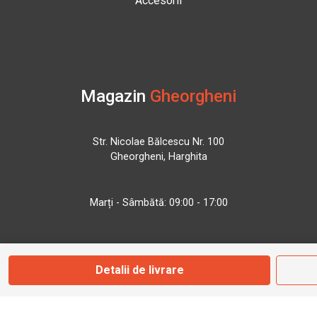
Accesorii
Magazin
Gheorgheni
Str. Nicolae Bălcescu Nr. 100
Gheorgheni, Harghita
Marți - Sâmbătă: 09:00 - 17:00
0745 153 295
Detalii de livrare
info@bbmoto.ro