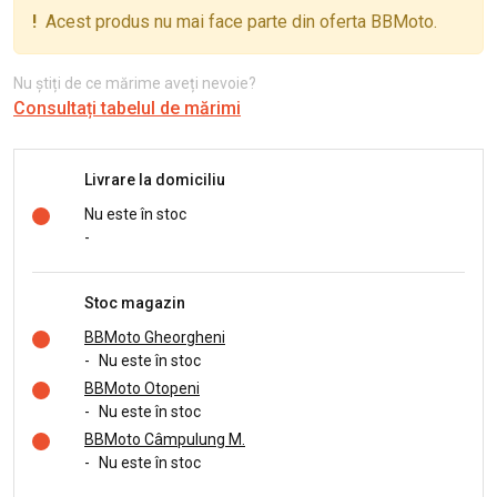
!
Acest produs nu mai face parte din oferta BBMoto.
Nu știți de ce mărime aveți nevoie?
Consultați tabelul de mărimi
Livrare la domiciliu
Nu este în stoc
-
Stoc magazin
BBMoto Gheorgheni
-
Nu este în stoc
BBMoto Otopeni
-
Nu este în stoc
BBMoto Câmpulung M.
-
Nu este în stoc