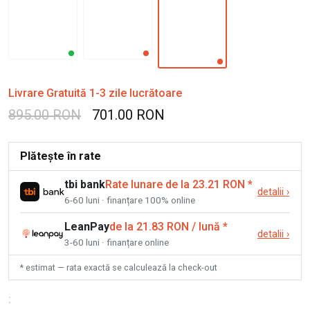
Livrare Gratuită 1-3 zile lucrătoare
895.00 RON
701.00 RON
Plătește în rate
tbi bank
Rate lunare de la 23.21 RON
*
detalii
›
6-60 luni · finanțare 100% online
LeanPay
de la 21.83 RON / lună
*
detalii
›
3-60 luni · finanțare online
* estimat — rata exactă se calculează la check-out
: