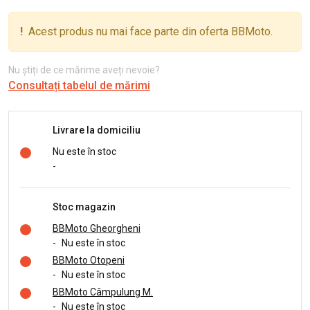
!
Acest produs nu mai face parte din oferta BBMoto.
Nu știți de ce mărime aveți nevoie?
Consultați tabelul de mărimi
Livrare la domiciliu
Nu este în stoc
-
Stoc magazin
BBMoto Gheorgheni
-
Nu este în stoc
BBMoto Otopeni
-
Nu este în stoc
BBMoto Câmpulung M.
-
Nu este în stoc