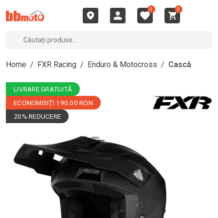
0
0
Home
/
FXR Racing
/
Enduro & Motocross
/
Cască
LIVRARE GRATUITĂ
ECONOMISIȚI 190.00 RON
20% REDUCERE