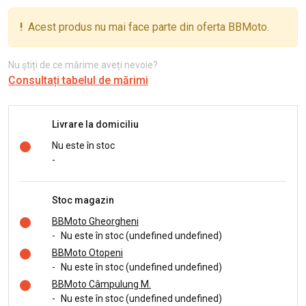
!
Acest produs nu mai face parte din oferta BBMoto.
Nu știți de ce mărime aveți nevoie?
Consultați tabelul de mărimi
Livrare la domiciliu
Nu este în stoc
-
Stoc magazin
BBMoto Gheorgheni
-
Nu este în stoc (undefined undefined)
BBMoto Otopeni
-
Nu este în stoc (undefined undefined)
BBMoto Câmpulung M.
-
Nu este în stoc (undefined undefined)