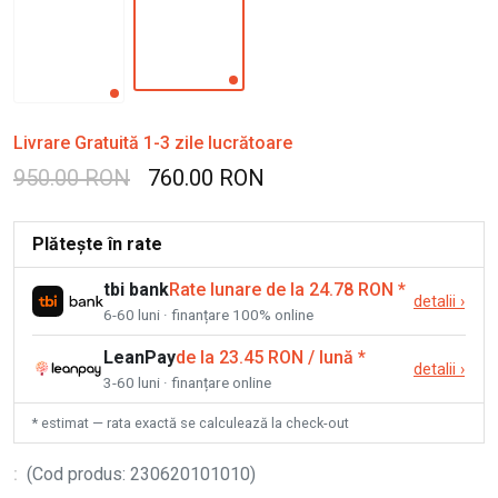
Livrare Gratuită 1-3 zile lucrătoare
950.00 RON
760.00 RON
Plătește în rate
tbi bank
Rate lunare de la 24.78 RON
*
detalii
›
6-60 luni · finanțare 100% online
LeanPay
de la 23.45 RON / lună
*
detalii
›
3-60 luni · finanțare online
* estimat — rata exactă se calculează la check-out
:
(
Cod produs
:
230620101010
)