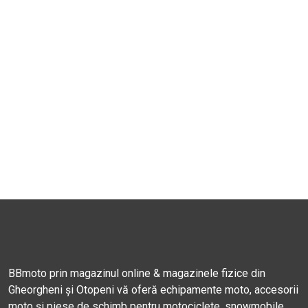
BBmoto prin magazinul online & magazinele fizice din
Gheorgheni și Otopeni vă oferă echipamente moto, accesorii
moto și piese de schimb pentru motociclete, snowmobile,