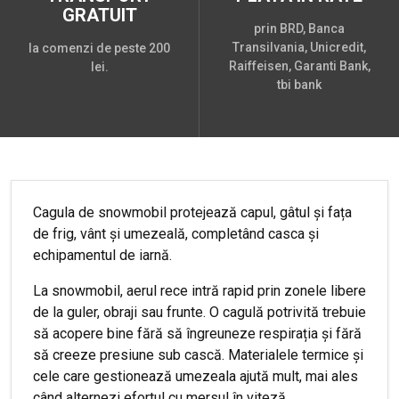
GRATUIT
prin BRD, Banca
Transilvania, Unicredit,
la comenzi de peste 200
Raiffeisen, Garanti Bank,
lei.
tbi bank
Cagula de snowmobil protejează capul, gâtul și fața
de frig, vânt și umezeală, completând casca și
echipamentul de iarnă.
La snowmobil, aerul rece intră rapid prin zonele libere
de la guler, obraji sau frunte. O cagulă potrivită trebuie
să acopere bine fără să îngreuneze respirația și fără
să creeze presiune sub cască. Materialele termice și
cele care gestionează umezeala ajută mult, mai ales
când alternezi efortul cu mersul în viteză.