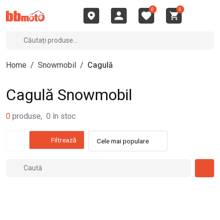
0
0
Home
/
Snowmobil
/
Cagulă
Cagulă Snowmobil
0
produse
,
0
în stoc
Filtrează
Cele mai populare