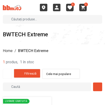
0
0
BWTECH Extreme
Home
/
BWTECH Extreme
1
produs
,
1
în stoc
Filtrează
Cele mai populare
LIVRARE GRATUITĂ