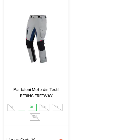
Pantaloni Moto din Textil
BERING FREEWAY
M
L
XL
2XL
3XL
4XL
Livrare Gratuită