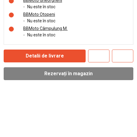
BBMoto Gheorgheni
-
Nu este în stoc
BBMoto Otopeni
-
Nu este în stoc
BBMoto Câmpulung M.
-
Nu este în stoc
Detalii de livrare
Rezervați în magazin