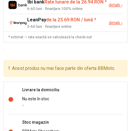
tbi bank
Rate lunare de la 26.94 RON
*
detalii
›
6-60 luni · finanțare 100% online
LeanPay
de la 25.69 RON / lună
*
detalii
›
3-60 luni · finanțare online
* estimat — rata exactă se calculează la check-out
:
!
Acest produs nu mai face parte din oferta BBMoto.
Livrare la domiciliu
Nu este în stoc
-
Stoc magazin