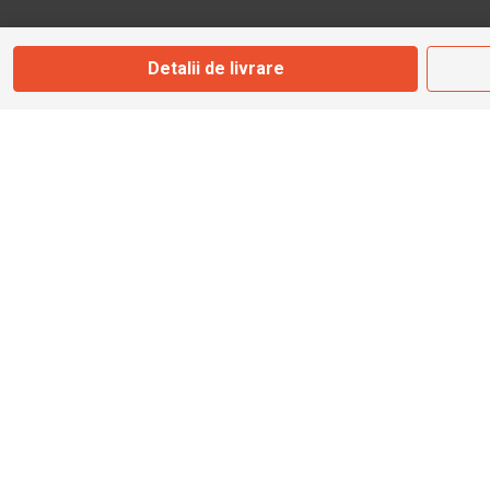
Marți - Sâmbătă: 09:00 - 17:00
Detalii de livrare
0745 153 295
info@bbmoto.ro
Magazin
Otopeni
Str. Ferme D Nr. 2
Otopeni, Ilfov