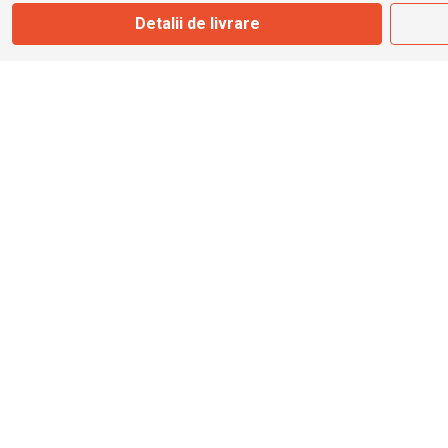
Marți - Sâmbătă: 09:00 - 17:00
Detalii de livrare
0745 153 295
info@bbmoto.ro
Magazin
Otopeni
Str. Ferme D Nr. 2
Otopeni, Ilfov
Marți - Sâmbătă: 10:00 - 18:00