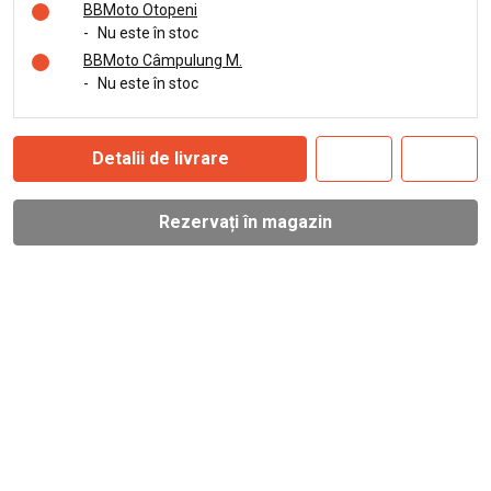
BBMoto Otopeni
-
Nu este în stoc
BBMoto Câmpulung M.
-
Nu este în stoc
Detalii de livrare
Rezervați în magazin