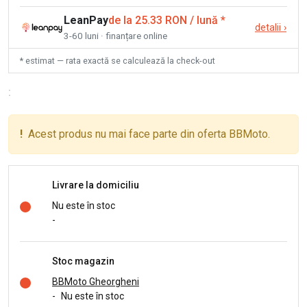
LeanPay
de la 25.33 RON / lună
*
detalii
›
3-60 luni · finanțare online
* estimat — rata exactă se calculează la check-out
:
!
Acest produs nu mai face parte din oferta BBMoto.
Livrare la domiciliu
Nu este în stoc
-
Stoc magazin
BBMoto Gheorgheni
-
Nu este în stoc