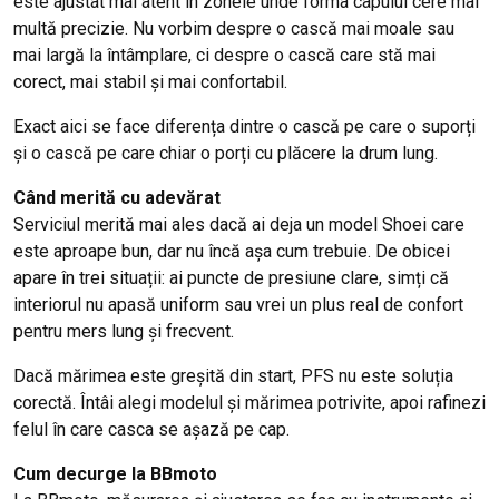
este ajustat mai atent în zonele unde forma capului cere mai
multă precizie. Nu vorbim despre o cască mai moale sau
mai largă la întâmplare, ci despre o cască care stă mai
corect, mai stabil și mai confortabil.
Exact aici se face diferența dintre o cască pe care o suporți
și o cască pe care chiar o porți cu plăcere la drum lung.
Când merită cu adevărat
Serviciul merită mai ales dacă ai deja un model Shoei care
este aproape bun, dar nu încă așa cum trebuie. De obicei
apare în trei situații: ai puncte de presiune clare, simți că
interiorul nu apasă uniform sau vrei un plus real de confort
pentru mers lung și frecvent.
Dacă mărimea este greșită din start, PFS nu este soluția
corectă. Întâi alegi modelul și mărimea potrivite, apoi rafinezi
felul în care casca se așază pe cap.
Cum decurge la BBmoto