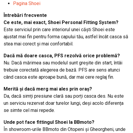
Pagina Shoei
Întrebări frecvente
Ce este, mai exact, Shoei Personal Fitting System?
Este serviciul prin care interiorul unei căști Shoei este
ajustat mai fin pentru forma capului tău, astfel încât casca să
stea mai corect și mai confortabil.
Dacă mă doare casca, PFS rezolvă orice problemă?
Nu. Dacă mărimea sau modelul sunt greșite din start, întâi
trebuie corectată alegerea de bază. PFS are sens atunci
când casca este aproape bună, dar mai cere reglaj fin.
Merită și dacă merg mai ales prin oraș?
Da, dacă simți presiune clară sau porți casca des. Nu este
un serviciu rezervat doar turelor lungi, deși acolo diferența
se simte cel mai repede.
Unde pot face fittingul Shoei la BBmoto?
În showroom-urile BBmoto din Otopeni și Gheorgheni, unde