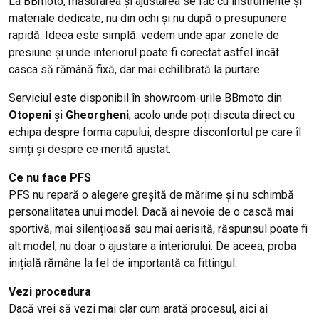
La BBmoto, măsurarea și ajustarea se fac cu instrumente și
materiale dedicate, nu din ochi și nu după o presupunere
rapidă. Ideea este simplă: vedem unde apar zonele de
presiune și unde interiorul poate fi corectat astfel încât
casca să rămână fixă, dar mai echilibrată la purtare.
Serviciul este disponibil în showroom-urile BBmoto din
Otopeni
și
Gheorgheni
, acolo unde poți discuta direct cu
echipa despre forma capului, despre disconfortul pe care îl
simți și despre ce merită ajustat.
Ce nu face PFS
PFS nu repară o alegere greșită de mărime și nu schimbă
personalitatea unui model. Dacă ai nevoie de o cască mai
sportivă, mai silențioasă sau mai aerisită, răspunsul poate fi
alt model, nu doar o ajustare a interiorului. De aceea, proba
inițială rămâne la fel de importantă ca fittingul.
Vezi procedura
Dacă vrei să vezi mai clar cum arată procesul, aici ai