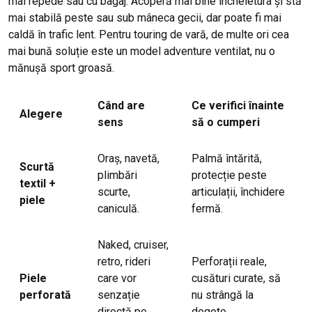
mai repede sau cu bagaj. Acoperă mai bine încheietura și stă
mai stabilă peste sau sub mâneca gecii, dar poate fi mai
caldă în trafic lent. Pentru touring de vară, de multe ori cea
mai bună soluție este un model adventure ventilat, nu o
mănușă sport groasă.
Când are
Ce verifici înainte
Alegere
sens
să o cumperi
Oraș, navetă,
Palmă întărită,
Scurtă
plimbări
protecție peste
textil +
scurte,
articulații, închidere
piele
caniculă.
fermă.
Naked, cruiser,
retro, rideri
Perforații reale,
Piele
care vor
cusături curate, să
perforată
senzație
nu strângă la
directă pe
degete.