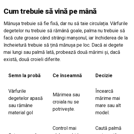
Cum trebuie să vină pe mână
Mănușa trebuie să fie fixă, dar nu să taie circulația. Vârfurile
degetelor nu trebuie să rămână goale, palma nu trebuie să
facă cute groase când strângi manșonul, iar închiderea de la
încheietură trebuie să țină mănușa pe loc. Dacă ai degete
mai lungi sau palmă lată, probează două mărimi și, dacă
există, două croieli diferite.
Semn la probă
Ce înseamnă
Decizie
Vârfurile
Încearcă
Mărimea sau
degetelor apasă
mărime mai
croiala nu se
sau rămâne
mare sau alt
potrivește.
material gol
model.
Control mai
Caută palmă