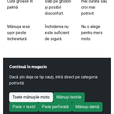
Cute groase în
slab pe ghidon
mai curată sau
palmă
și posibil
croi mai
disconfort.
potrivit.
Mănușa iese
Închiderea nu
Nu o alege
ușor peste
este suficient
pentru mers
încheietură
de sigură.
moto.
Continuă în magazin
Dacă știi deja ce tip cauți, intră direct pe categoria
potrivită:
Toate mănușile moto
Mănuși textile
Piele + textil
Piele perforată
Mănuși damă