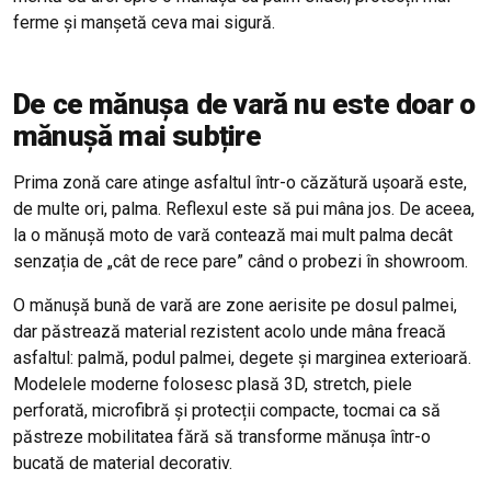
ferme și manșetă ceva mai sigură.
De ce mănușa de vară nu este doar o
mănușă mai subțire
Prima zonă care atinge asfaltul într-o căzătură ușoară este,
de multe ori, palma. Reflexul este să pui mâna jos. De aceea,
la o mănușă moto de vară contează mai mult palma decât
senzația de „cât de rece pare” când o probezi în showroom.
O mănușă bună de vară are zone aerisite pe dosul palmei,
dar păstrează material rezistent acolo unde mâna freacă
asfaltul: palmă, podul palmei, degete și marginea exterioară.
Modelele moderne folosesc plasă 3D, stretch, piele
perforată, microfibră și protecții compacte, tocmai ca să
păstreze mobilitatea fără să transforme mănușa într-o
bucată de material decorativ.