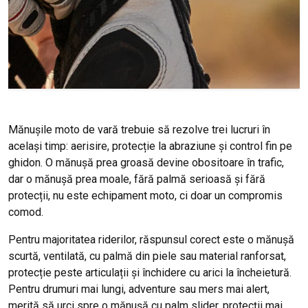
Mănușile moto de vară trebuie să rezolve trei lucruri în
același timp: aerisire, protecție la abraziune și control fin pe
ghidon. O mănușă prea groasă devine obositoare în trafic,
dar o mănușă prea moale, fără palmă serioasă și fără
protecții, nu este echipament moto, ci doar un compromis
comod.
Pentru majoritatea riderilor, răspunsul corect este o mănușă
scurtă, ventilată, cu palmă din piele sau material ranforsat,
protecție peste articulații și închidere cu arici la încheietură.
Pentru drumuri mai lungi, adventure sau mers mai alert,
merită să urci spre o mănușă cu palm slider, protecții mai