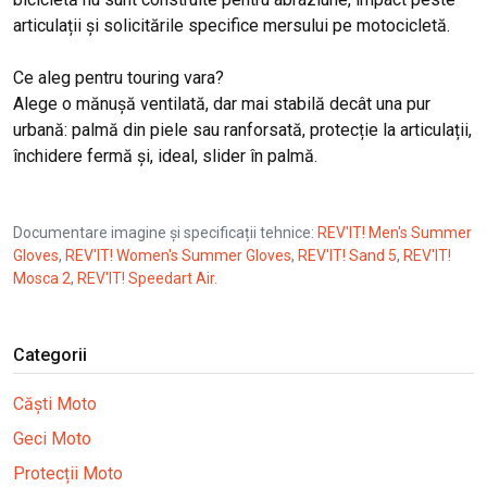
articulații și solicitările specifice mersului pe motocicletă.
Ce aleg pentru touring vara?
Alege o mănușă ventilată, dar mai stabilă decât una pur
urbană: palmă din piele sau ranforsată, protecție la articulații,
închidere fermă și, ideal, slider în palmă.
Documentare imagine și specificații tehnice:
REV'IT! Men's Summer
Gloves
,
REV'IT! Women's Summer Gloves
,
REV'IT! Sand 5
,
REV'IT!
Mosca 2
,
REV'IT! Speedart Air
.
Categorii
Căști Moto
Geci Moto
Protecții Moto