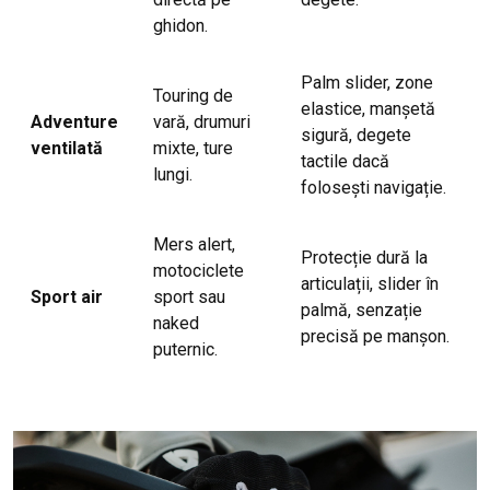
ghidon.
Palm slider, zone
Touring de
elastice, manșetă
Adventure
vară, drumuri
sigură, degete
ventilată
mixte, ture
tactile dacă
lungi.
folosești navigație.
Mers alert,
Protecție dură la
motociclete
articulații, slider în
Sport air
sport sau
palmă, senzație
naked
precisă pe manșon.
puternic.