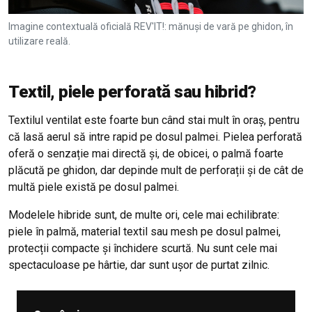
Imagine contextuală oficială REV'IT!: mănuși de vară pe ghidon, în
utilizare reală.
Textil, piele perforată sau hibrid?
Textilul ventilat este foarte bun când stai mult în oraș, pentru
că lasă aerul să intre rapid pe dosul palmei. Pielea perforată
oferă o senzație mai directă și, de obicei, o palmă foarte
plăcută pe ghidon, dar depinde mult de perforații și de cât de
multă piele există pe dosul palmei.
Modelele hibride sunt, de multe ori, cele mai echilibrate:
piele în palmă, material textil sau mesh pe dosul palmei,
protecții compacte și închidere scurtă. Nu sunt cele mai
spectaculoase pe hârtie, dar sunt ușor de purtat zilnic.