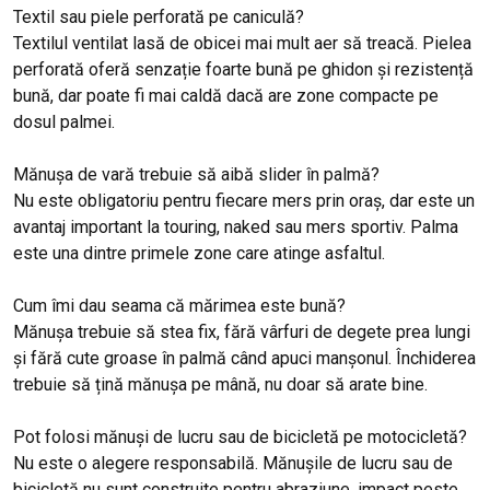
Textil sau piele perforată pe caniculă?
Textilul ventilat lasă de obicei mai mult aer să treacă. Pielea
perforată oferă senzație foarte bună pe ghidon și rezistență
bună, dar poate fi mai caldă dacă are zone compacte pe
dosul palmei.
Mănușa de vară trebuie să aibă slider în palmă?
Nu este obligatoriu pentru fiecare mers prin oraș, dar este un
avantaj important la touring, naked sau mers sportiv. Palma
este una dintre primele zone care atinge asfaltul.
Cum îmi dau seama că mărimea este bună?
Mănușa trebuie să stea fix, fără vârfuri de degete prea lungi
și fără cute groase în palmă când apuci manșonul. Închiderea
trebuie să țină mănușa pe mână, nu doar să arate bine.
Pot folosi mănuși de lucru sau de bicicletă pe motocicletă?
Nu este o alegere responsabilă. Mănușile de lucru sau de
bicicletă nu sunt construite pentru abraziune, impact peste