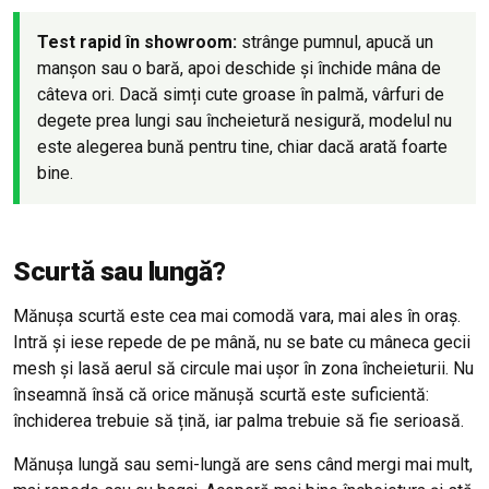
Test rapid în showroom:
strânge pumnul, apucă un
manșon sau o bară, apoi deschide și închide mâna de
câteva ori. Dacă simți cute groase în palmă, vârfuri de
degete prea lungi sau încheietură nesigură, modelul nu
este alegerea bună pentru tine, chiar dacă arată foarte
bine.
Scurtă sau lungă?
Mănușa scurtă este cea mai comodă vara, mai ales în oraș.
Intră și iese repede de pe mână, nu se bate cu mâneca gecii
mesh și lasă aerul să circule mai ușor în zona încheieturii. Nu
înseamnă însă că orice mănușă scurtă este suficientă:
închiderea trebuie să țină, iar palma trebuie să fie serioasă.
Mănușa lungă sau semi-lungă are sens când mergi mai mult,