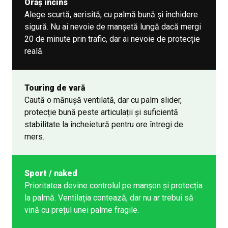
Oraș încins
Alege scurtă, aerisită, cu palmă bună și închidere
sigură. Nu ai nevoie de manșetă lungă dacă mergi
20 de minute prin trafic, dar ai nevoie de protecție
reală.
Touring de vară
Caută o mănușă ventilată, dar cu palm slider,
protecție bună peste articulații și suficientă
stabilitate la încheietură pentru ore întregi de
mers.
Sport / naked
Prioritatea devine controlul pe manșon și protecția
la palmă. Ventilația contează, dar nu ar trebui să
vină cu prețul unei palme fragile.