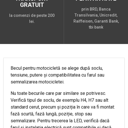
GRATUIT
prin BRD, Banca
Transilvania, Unicredit,
la comenzi de peste 200
Raiffeisen, Garanti Bank,
lei.
tbi bank
Becul pentru motocicletă se alege după soclu,
tensiune, putere și compatibilitatea cu farul sau
semnalizarea motocicletei.
Nu toate becurile care par similare se potrivesc.
Verifică tipul de soclu, de exemplu H4, H7 sau alt
standard cerut, precum și poziția în care va fi montat:
fază scurtă, fază lungă, poziție, stop sau
semnalizare. Pentru trecerea la LED, verifică dacă
farul și instalația electrică sunt compatibile și dacă