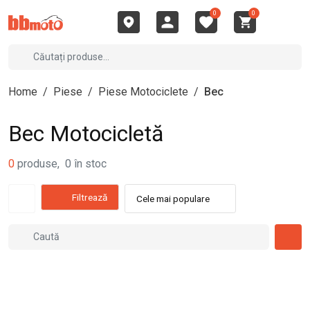
0
0
Home
/
Piese
/
Piese Motociclete
/
Bec
Bec Motocicletă
0
produse
,
0
în stoc
Filtrează
Cele mai populare