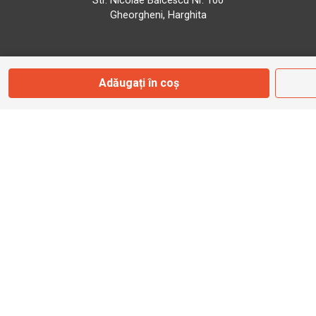
Str. Nicolae Bălcescu Nr. 100
Gheorgheni, Harghita
Marți - Sâmbătă: 09:00 - 17:00
Adăugați în coș
0745 153 295
info@bbmoto.ro
Magazin
Otopeni
Str. Ferme D Nr. 2
Otopeni, Ilfov