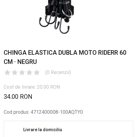
CHINGA ELASTICA DUBLA MOTO RIDERR 60
CM · NEGRU
(
0
Recenzii
)
Cost de livrare: 20.00 RON
34.00 RON
Cod produs
:
4712400008-100AQTY0
Livrare la domiciliu