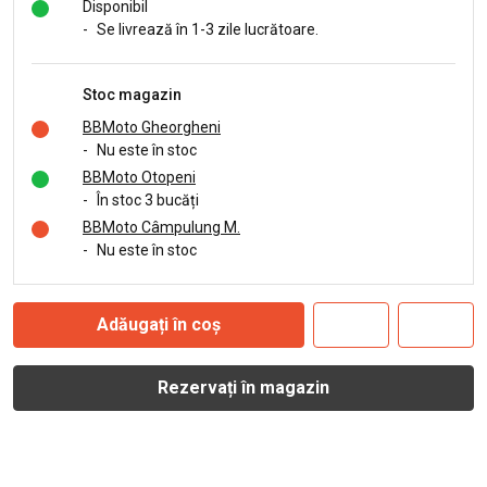
Disponibil
-
Se livrează în 1-3 zile lucrătoare.
Stoc magazin
BBMoto Gheorgheni
-
Nu este în stoc
BBMoto Otopeni
-
În stoc 3 bucăți
BBMoto Câmpulung M.
-
Nu este în stoc
Adăugați în coș
Rezervați în magazin