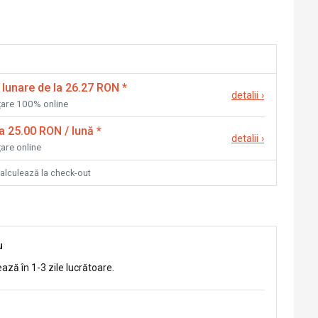
 lunare de la 26.27 RON
*
detalii
›
nțare 100% online
la 25.00 RON / lună
*
detalii
›
țare online
calculează la check-out
u
ează în 1-3 zile lucrătoare.