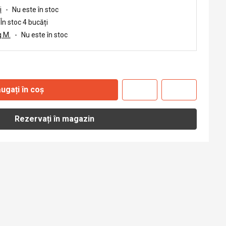
i
-
Nu este în stoc
În stoc 4 bucăți
 M.
-
Nu este în stoc
ugați în coș
Rezervați în magazin