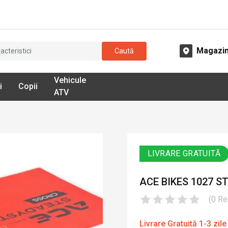
Magazi
Caută
Vehicule
i
Copii
ATV
LIVRARE GRATUITĂ
ACE BIKES 1027 
(
0
Re
Livrare Gratuită 1-3 zile