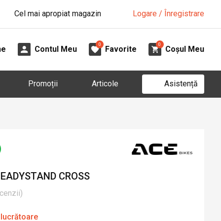
Cel mai apropiat magazin
Logare / Înregistrare
0
0
ne
Contul Meu
Favorite
Coșul Meu
Asistență
Promoții
Articole
STEADYSTAND CROSS
cenzii
)
 lucrătoare