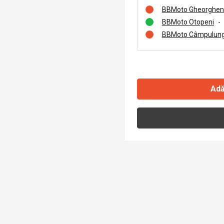
BBMoto Gheorghen
BBMoto Otopeni
-
BBMoto Câmpulung
Adă