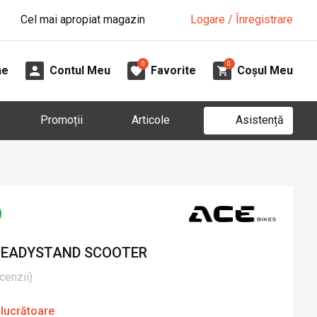
Cel mai apropiat magazin
Logare / Înregistrare
0
0
ne
Contul Meu
Favorite
Coșul Meu
Asistență
Promoții
Articole
STEADYSTAND SCOOTER
cenzii
)
 lucrătoare