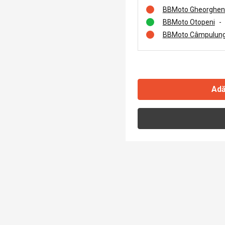
BBMoto Gheorghen
BBMoto Otopeni
-
BBMoto Câmpulung
Adă