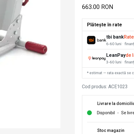
663.00 RON
Plătește în rate
tbi bank
Rate
6-60 luni · fina
LeanPay
de 
3-60 luni · finan
* estimat — rata exactă se 
Cod produs
:
ACE1023
Livrare la domicili
Disponibil
-
Se livr
Stoc magazin