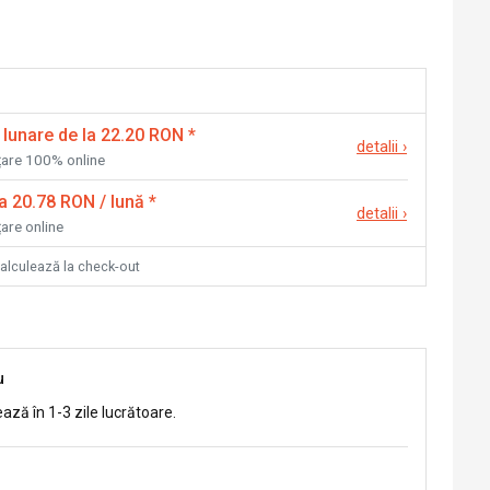
 lunare de la 22.20 RON
*
detalii
›
nțare 100% online
la 20.78 RON / lună
*
detalii
›
țare online
calculează la check-out
u
ează în 1-3 zile lucrătoare.