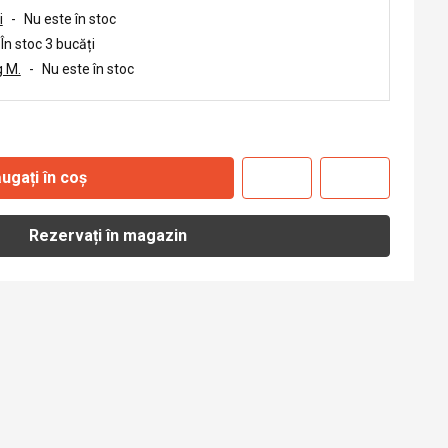
i
-
Nu este în stoc
În stoc 3 bucăți
 M.
-
Nu este în stoc
ugați în coș
Rezervați în magazin