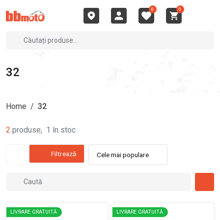
0
0
32
Home
/
32
2
produse
,
1
în stoc
Filtrează
Cele mai populare
LIVRARE GRATUITĂ
LIVRARE GRATUITĂ