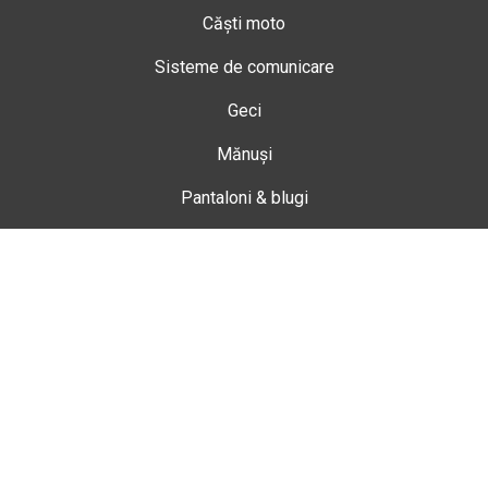
Căști moto
Sisteme de comunicare
Geci
Mănuși
Pantaloni & blugi
Ghete
Echipamente de damă
Enduro
Snowmobil
Accesorii