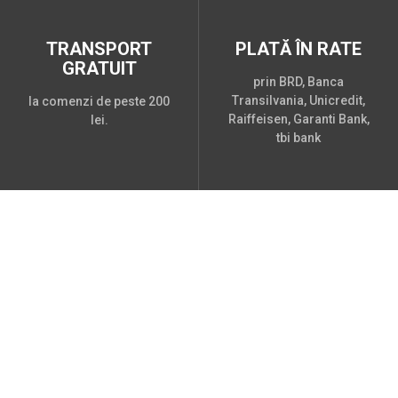
TRANSPORT
PLATĂ ÎN RATE
GRATUIT
prin BRD, Banca
Transilvania, Unicredit,
la comenzi de peste 200
Raiffeisen, Garanti Bank,
lei.
tbi bank