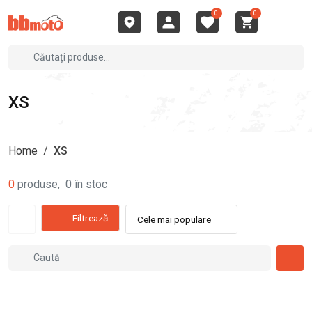
0
0
XS
Home
/
XS
0
produse
,
0
în stoc
Filtrează
Cele mai populare