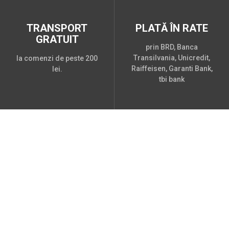
TRANSPORT
PLATĂ ÎN RATE
GRATUIT
prin BRD, Banca
Transilvania, Unicredit,
la comenzi de peste 200
Raiffeisen, Garanti Bank,
lei.
tbi bank