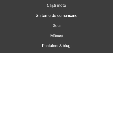
Căști moto
Sisteme de comunicare
Geci
Mănuși
Pantaloni & blugi
Ghete
Echipamente de damă
Enduro
Snowmobil
Accesorii