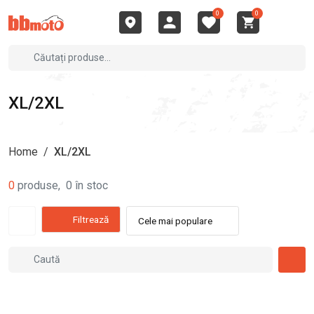
0
0
XL/2XL
Home
/
XL/2XL
0
produse
,
0
în stoc
Filtrează
Cele mai populare