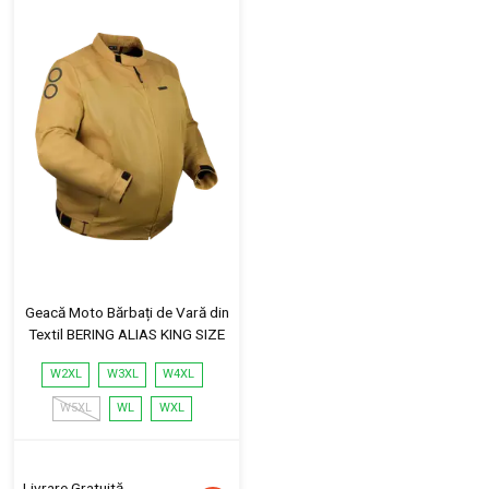
Geacă Moto Bărbați de Vară din
Textil BERING ALIAS KING SIZE
W2XL
W3XL
W4XL
W5XL
WL
WXL
Livrare Gratuită