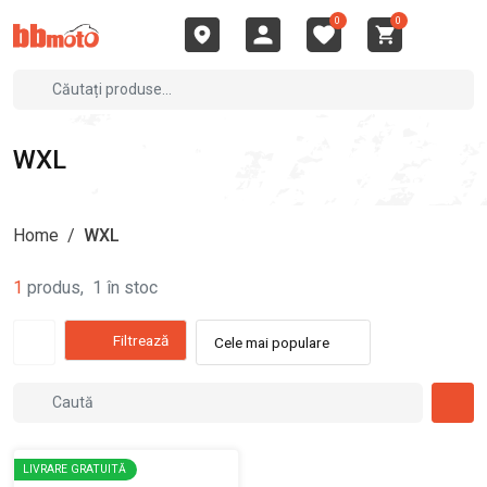
0
0
WXL
Home
/
WXL
1
produs
,
1
în stoc
Filtrează
Cele mai populare
LIVRARE GRATUITĂ