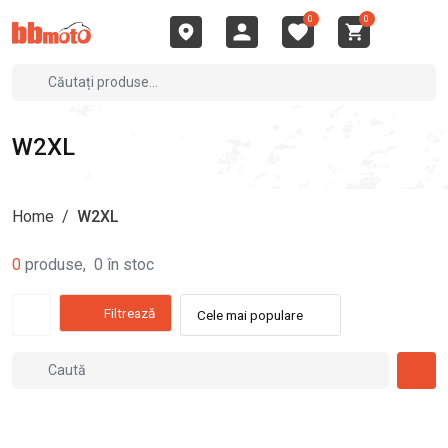
0
0
W2XL
Home
/
W2XL
0
produse
,
0
în stoc
Filtrează
Cele mai populare