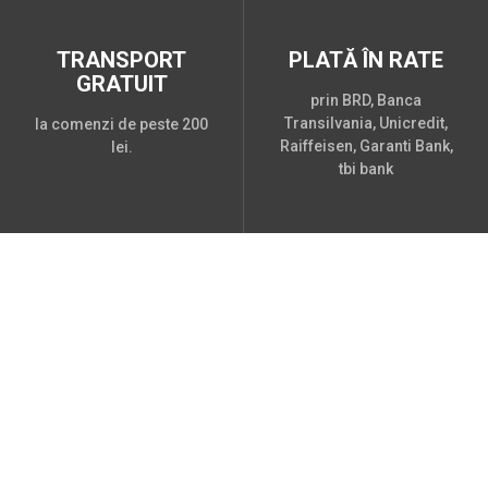
TRANSPORT
PLATĂ ÎN RATE
GRATUIT
prin BRD, Banca
Transilvania, Unicredit,
la comenzi de peste 200
Raiffeisen, Garanti Bank,
lei.
tbi bank