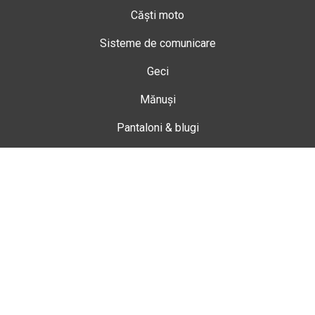
Căști moto
Sisteme de comunicare
Geci
Mănuși
Pantaloni & blugi
Ghete
Echipamente de damă
Enduro
Snowmobil
Accesorii