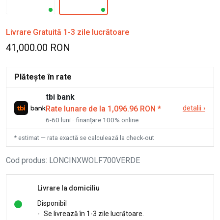
Livrare Gratuită 1-3 zile lucrătoare
41,000.00 RON
Plătește în rate
tbi bank
Rate lunare de la 1,096.96 RON
*
detalii
›
6-60 luni · finanțare 100% online
* estimat — rata exactă se calculează la check-out
Cod produs
:
LONCINXWOLF700VERDE
Livrare la domiciliu
Disponibil
-
Se livrează în 1-3 zile lucrătoare.