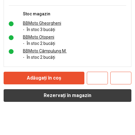
Stoc magazin
BBMoto Gheorgheni
-
În stoc 3 bucăți
BBMoto Otopeni
-
În stoc 2 bucăți
BBMoto Câmpulung M.
-
În stoc 2 bucăți
Adăugați în coș
Rezervați în magazin