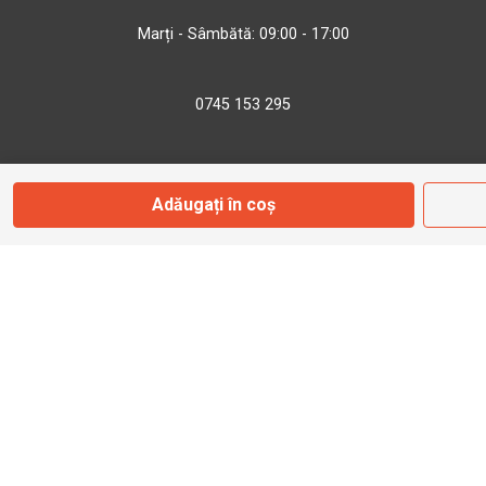
Marți - Sâmbătă: 09:00 - 17:00
0745 153 295
info@bbmoto.ro
Adăugați în coș
Magazin
Otopeni
Str. Ferme D Nr. 2
Otopeni, Ilfov
Marți - Sâmbătă: 10:00 - 18:00