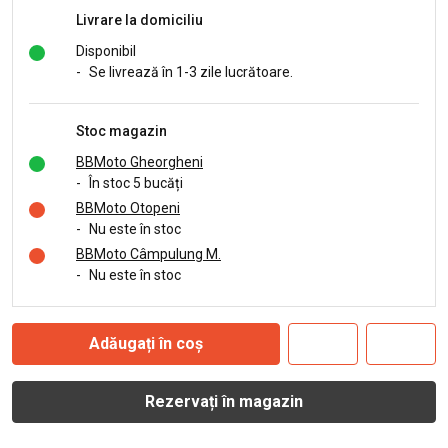
Livrare la domiciliu
Disponibil
-
Se livrează în 1-3 zile lucrătoare.
Stoc magazin
BBMoto Gheorgheni
-
În stoc 5 bucăți
BBMoto Otopeni
-
Nu este în stoc
BBMoto Câmpulung M.
-
Nu este în stoc
Adăugați în coș
Rezervați în magazin