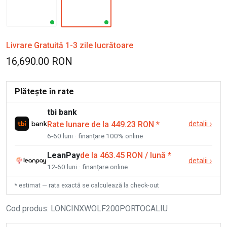
Livrare Gratuită 1-3 zile lucrătoare
16,690.00 RON
Plătește în rate
tbi bank
Rate lunare de la 449.23 RON
*
detalii
›
6-60 luni · finanțare 100% online
LeanPay
de la 463.45 RON / lună
*
detalii
›
12-60 luni · finanțare online
* estimat — rata exactă se calculează la check-out
Cod produs
:
LONCINXWOLF200PORTOCALIU