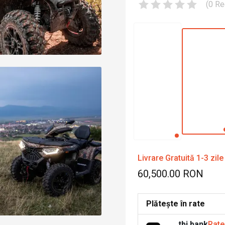
(
0
Re
Livrare Gratuită 1-3 zile
60,500.00 RON
Plătește în rate
tbi bank
Rate