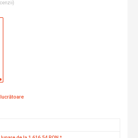
cenzii
)
 lucrătoare
 lunare de la 1,616.54 RON
*