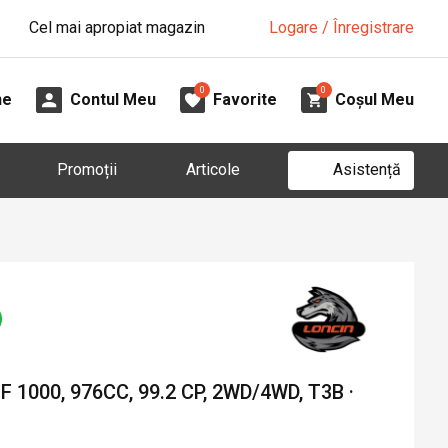
Cel mai apropiat magazin
Logare / Înregistrare
0
0
ne
Contul Meu
Favorite
Coșul Meu
Asistență
Promoții
Articole
1000, 976CC, 99.2 CP, 2WD/4WD, T3B ·