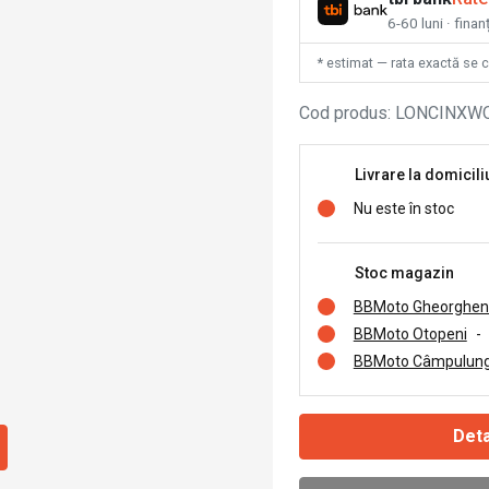
6-60 luni · fina
* estimat — rata exactă se 
Cod produs
:
LONCINXW
Livrare la domicili
Nu este în stoc
Stoc magazin
BBMoto Gheorghen
BBMoto Otopeni
-
BBMoto Câmpulung
Deta