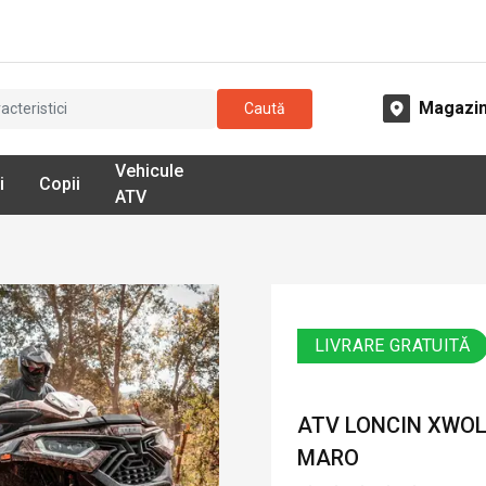
Magazi
Caută
Vehicule
i
Copii
ATV
LIVRARE GRATUITĂ
ATV LONCIN XWOLF 
MARO