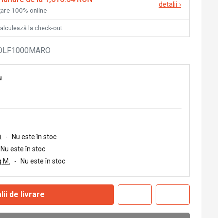
detalii
›
nțare 100% online
calculează la check-out
OLF1000MARO
u
i
-
Nu este în stoc
Nu este în stoc
 M.
-
Nu este în stoc
lii de livrare