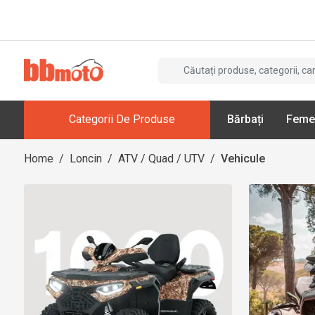
Categorii De Produse
Bărbați
Feme
Home
/
Loncin
/
ATV / Quad / UTV
/
Vehicule