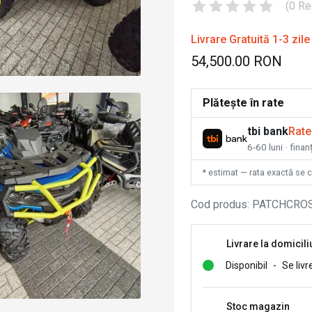
(
0
Re
Livrare Gratuită 1-3 zile
54,500.00 RON
Plătește în rate
tbi bank
Rate
6-60 luni · fina
* estimat — rata exactă se 
Cod produs
:
PATCHCRO
Livrare la domicili
Disponibil
-
Se livr
Stoc magazin