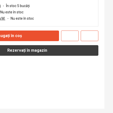
i
-
În stoc 5 bucăți
Nu este în stoc
 M.
-
Nu este în stoc
ugați în coș
Rezervați în magazin