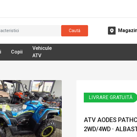
Magazi
Caută
Vehicule
i
Copii
ATV
LIVRARE GRATUITĂ
ATV AODES PATHCR
2WD/4WD · ALBAS