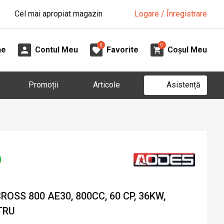
Cel mai apropiat magazin
Logare / Înregistrare
0
0
ne
Contul Meu
Favorite
Coșul Meu
Asistență
Promoții
Articole
OSS 800 AE30, 800CC, 60 CP, 36KW,
TRU