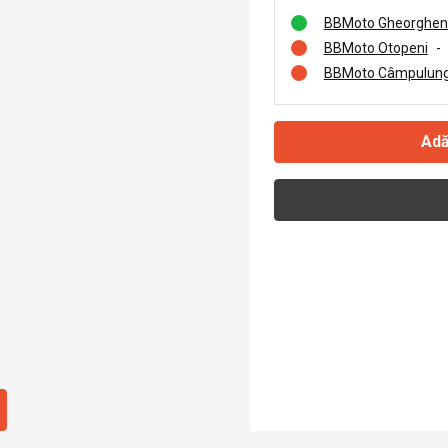
BBMoto Gheorghen
BBMoto Otopeni
-
BBMoto Câmpulung
Adă