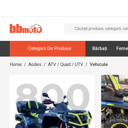
Categorii De Produse
Bărbați
Feme
Home
/
Aodes
/
ATV / Quad / UTV
/
Vehicule