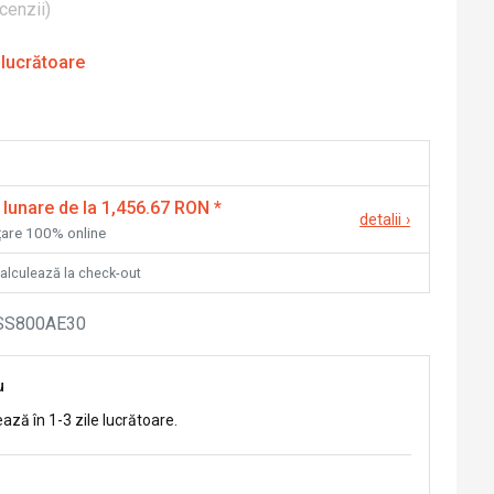
cenzii
)
 lucrătoare
 lunare de la 1,456.67 RON
*
detalii
›
nțare 100% online
calculează la check-out
SS800AE30
u
ează în 1-3 zile lucrătoare.