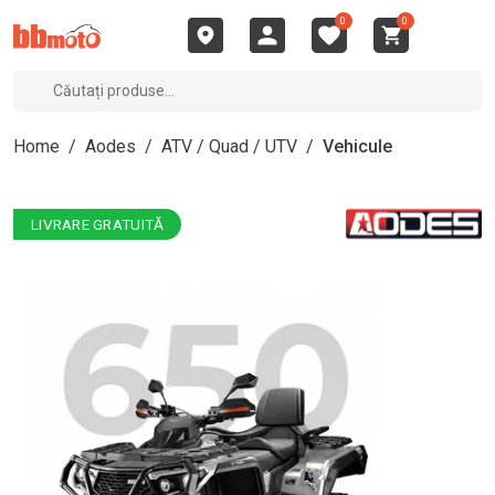
0
0
Home
/
Aodes
/
ATV / Quad / UTV
/
Vehicule
LIVRARE GRATUITĂ