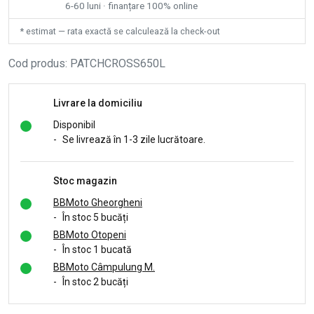
6-60 luni · finanțare 100% online
* estimat — rata exactă se calculează la check-out
Cod produs
:
PATCHCROSS650L
Livrare la domiciliu
Disponibil
-
Se livrează în 1-3 zile lucrătoare.
Stoc magazin
BBMoto Gheorgheni
-
În stoc 5 bucăți
BBMoto Otopeni
-
În stoc 1 bucată
BBMoto Câmpulung M.
-
În stoc 2 bucăți