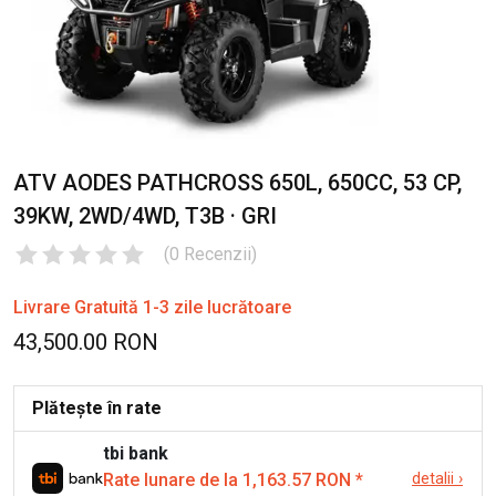
ATV AODES PATHCROSS 650L, 650CC, 53 CP,
39KW, 2WD/4WD, T3B · GRI
(
0
Recenzii
)
Livrare Gratuită 1-3 zile lucrătoare
43,500.00 RON
Plătește în rate
tbi bank
Rate lunare de la 1,163.57 RON
*
detalii
›