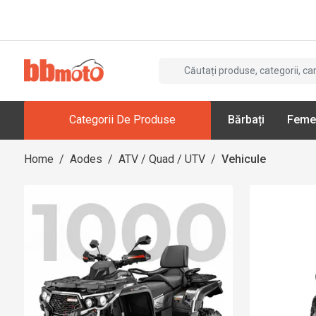
Categorii De Produse
Bărbați
Feme
Home
/
Aodes
/
ATV / Quad / UTV
/
Vehicule