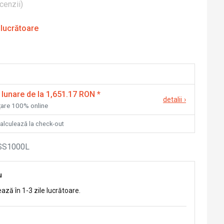
cenzii
)
 lucrătoare
 lunare de la 1,651.17 RON
*
detalii
›
nțare 100% online
calculează la check-out
SS1000L
u
ează în 1-3 zile lucrătoare.