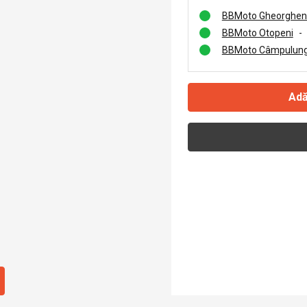
BBMoto Gheorghen
BBMoto Otopeni
-
BBMoto Câmpulung
Adă