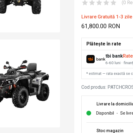
(
0
Re
Livrare Gratuită 1-3 zile
61,800.00 RON
Plătește în rate
tbi bank
Rate
6-60 luni · fina
* estimat — rata exactă se 
Cod produs
:
PATCHCRO
Livrare la domicili
Disponibil
-
Se livr
Stoc magazin