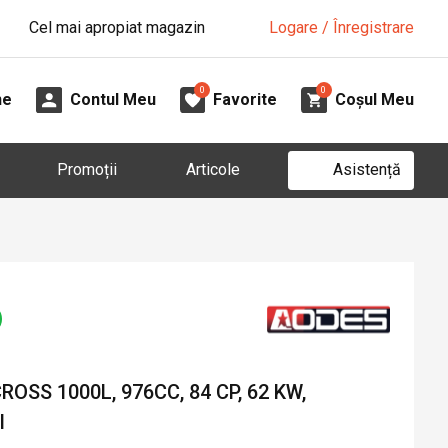
Cel mai apropiat magazin
Logare / Înregistrare
0
0
ne
Contul Meu
Favorite
Coșul Meu
Asistență
Promoții
Articole
SS 1000L, 976CC, 84 CP, 62 KW,
I