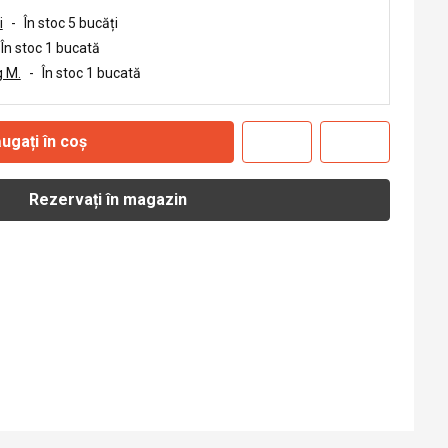
i
-
În stoc 5 bucăți
În stoc 1 bucată
 M.
-
În stoc 1 bucată
ugați în coș
Rezervați în magazin