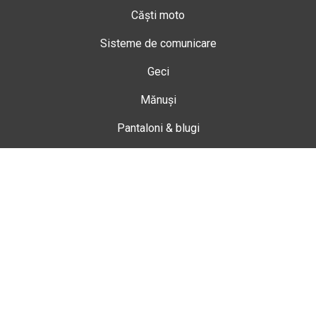
Căști moto
Sisteme de comunicare
Geci
Mănuși
Pantaloni & blugi
Ghete
Echipamente de damă
Enduro
Snowmobil
Accesorii