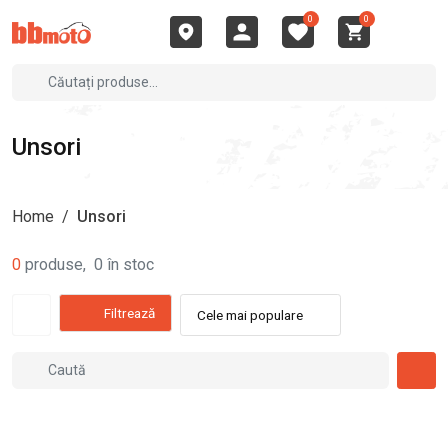
0
0
Unsori
Home
/
Unsori
0
produse
,
0
în stoc
Filtrează
Cele mai populare