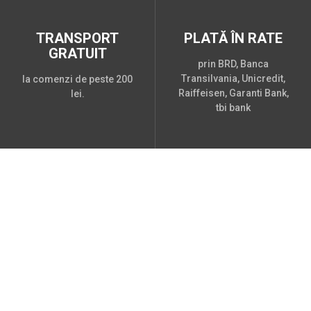
TRANSPORT
PLATĂ ÎN RATE
GRATUIT
prin BRD, Banca
Transilvania, Unicredit,
la comenzi de peste 200
Raiffeisen, Garanti Bank,
lei.
tbi bank